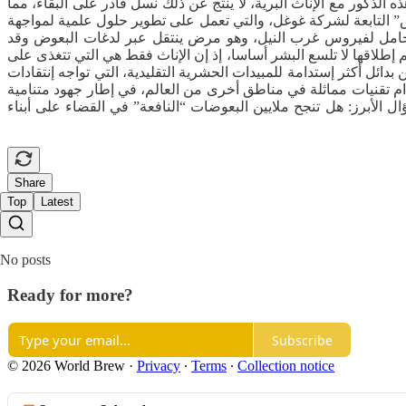
الذكور مع الإناث البرية، لا ينتج عن ذلك نسل قادر على البقاء، مما
ات الصحية. وينفذ المشروع من خلال شركة “ديباغ” (Debug)، التابعة لمختبرات “إكس” التابعة لشركة غوغل، والتي تعمل على تطوير حلول علمية لمواجهة
 الحامل لفيروس غرب النيل، وهو مرض ينتقل عبر لدغات البعوض وقد
اقها لا تلسع البشر أساسا، إذ إن الإناث فقط هي التي تتغذى على
ائل أكثر إستدامة للمبيدات الحشرية التقليدية، التي تواجه إنتقادات
دام تقنيات مماثلة في مناطق أخرى من العالم، في إطار جهود متنامية
ل الأبرز: هل تنجح ملايين البعوضات “النافعة” في القضاء على أبناء
Share
Top
Latest
No posts
Ready for more?
Subscribe
© 2026 World Brew
·
Privacy
∙
Terms
∙
Collection notice