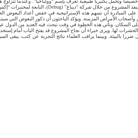
صيصا وتحمل بكتيريا طبيعية تعرف بإسم “وولباخيا”. وعندما تتزاوج هذه 
يؤدي تدريجيا إلى تقليص أعداد البعوض المسبب للمشكل
ائمون على المبادرة أن تسهم هذه الإستراتيجية في خفض أعداد البعوض
اب الأمراض المزمنة. ويؤكد الباحثون أن ذكور البعوض التي سيتم إطل
 على السكان. وتأتي هذه الخطوة في وقت تبحث فيه العديد من الدول عن بد
ة الحشرات لها. ويرى خبراء أن نجاح المشروع قد يفتح الباب أمام إستخ
ا بالبيئة. وبينما يراقب العلماء نتائج التجربة عن كثب، يبقى السؤا