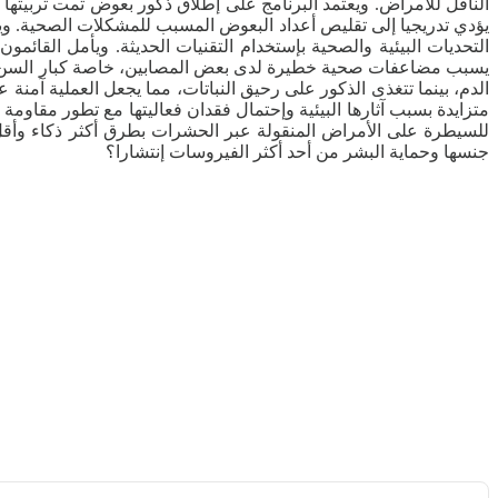
الناقل للأمراض. ويعتمد البرنامج على إطلاق ذكور بعوض تمت تربيتها خ
التحديات البيئية والصحية بإستخدام التقنيات الحديثة. ويأمل الق
يسبب مضاعفات صحية خطيرة لدى بعض المصابين، خاصة كبار السن وأصح
الدم، بينما تتغذى الذكور على رحيق النباتات، مما يجعل العملية آمنة
متزايدة بسبب آثارها البيئية وإحتمال فقدان فعاليتها مع تطور مقاوم
للسيطرة على الأمراض المنقولة عبر الحشرات بطرق أكثر ذكاء وأقل ضرر
جنسها وحماية البشر من أحد أكثر الفيروسات إنتشارا؟