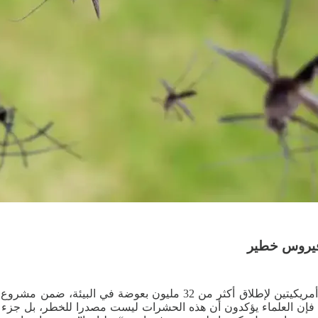
في خطوة قد تبدو غريبة للوهلة الأولى، تستعد السلطات في ولايتين أمريكي
ق، فإن العلماء يؤكدون أن هذه الحشرات ليست مصدرا للخطر، بل جزء م