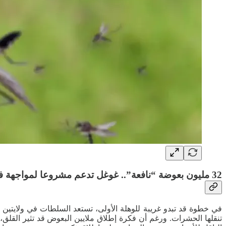
32 مليون بعوضة “نافعة”.. غوغل تدعم مشروعا لمواجهة فيروس خطير
تنقلها الحشرات. ورغم أن فكرة إطلاق ملايين البعوض قد تثير القل