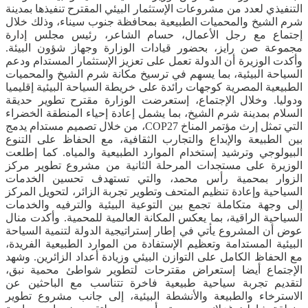
التنفيذي لعدد من مشروعات الإستثمار البيئي المقترح تنفيذها بمدينة
شرم الشيخ والمحميات الطبيعية بمحافظة جنوب سيناء، وذلك خلال
إجتماع مع رجل الأعمال، حسام الشاعر، رئيس مجلس إدارة
مجموعة صن رايز، بحضور قيادات الوزارة وجهاز شؤون البيئة.
وأكدت الوزيرة أن الدولة تعمل على تعزيز الإستثمار المستدام ودعم
السياحة البيئية، بما يسهم في ترسيخ مكانة شرم الشيخ والمحميات
الطبيعية المصرية كوجهات رائدة على خريطة السياحة البيئية إقليميا
ودوليا. وخلال الإجتماع، إستعرضت الوزارة مقترح تطوير حديقة
السلام بمدينة شرم الشيخ، بما يشمل إعادة إحياء المنطقة الخضراء
التي تمثل إرث مؤتمر المناخ COP27، من خلال تصميم مستدام يدمج
بين الطبيعة والإبداع والتجارب الثقافية، مع الحفاظ على التنوع
البيولوجي وترشيد إستخدام الموارد الطبيعية والمياه. كما إطلعت
الوزيرة على مستجدات المرحلة الثانية من مشروع تطوير مركز
الزوار بمحمية رأس محمد، والتي تستهدف تحسين الخدمات
السياحية وإعادة تنظيم المتحف وتطوير تجربة الزائر، لتحويل المركز
إلى وجهة متكاملة تجمع بين التوعية البيئية والترفيه والخدمات
السياحية الراقية، بما يعكس المكانة العالمية للمحمية. وأكدت منال
عوض أن المشروع يأتي في إطار إستراتيجية الدولة لتنمية السياحة
البيئية المستدامة وتعظيم الإستفادة من الموارد الطبيعية الفريدة،
مع الحفاظ الكامل على التوازن البيئي وزيادة أعداد الزائرين. وشهد
الإجتماع أيضا إستعراض مقترحات لتطوير شواطئ محمية نبق،
لتقديم تجربة سياحية طبيعية فاخرة تتناسب مع الباحثين عن
الاسترخاء والطبيعة والأنشطة البيئية، إلى جانب مشروع تطوير