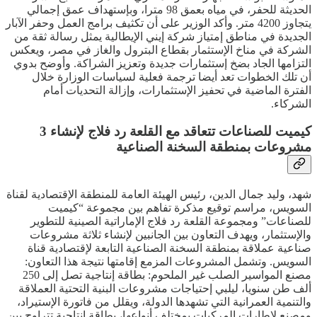
الحديثة للحفر، في مياه بعمق 98 مترا، وبإستهداف عمق إجمالي
يتجاوز 4200 متر. وأكد الوزير على أن تكثيف برامج العمل وحفر الآبار
الجديدة في مناطق إمتياز شركة إيني الإيطالية يمثل رسالة ثقة من
الشركة في مناخ الإستثمار بقطاع البترول والغاز في مصر، ويعكس
التزامها الجاد بضخ إستثمارات جديدة وتعزيز الشراكة. وأوضح بدوي
أن تلك الخطوات تعد أيضا ترجمة فعلية لسياسات الوزارة خلال
الفترة الماضية في تحفيز الإستثمارات، وإزالة التحديات أمام
الشركاء.
كيميت للصناعات تتعاقد مع القلعة رد فلاج لإنشاء 3
مشروعات بمنطقة السخنة الصناعية
شهد، وليد جمال الدين، رئيس الهيئة العامة للمنطقة الإقتصادية لقناة
السويس، مراسم توقيع مذكرة تفاهم بين مجموعة “كيميت
للصناعات” ومجموعة القلعة رد فلاج الإماراتية الصينية للتطوير
والإستثمار، ويهدف التعاون بين الجانبين لإنشاء ثلاثة مشروعات
صناعية عملاقة بمنطقة السخنة الصناعية التابعة لإقتصادية قناة
السويس. وتشمل المشروعات المزمع إقامتها نتيجة هذا التعاون:
مصنع المواسير الصلب غير الملحوم: بطاقة إنتاجية تصل إلى 250
ألف طن سنويا، ليلبي إحتياجات مشروعات البنية التحتية العملاقة
والتنمية العمرانية التي تشهدها الدولة، ويقلل من فاتورة الإستيراد،
ومصنع لإطارات المركبات بمختلف أنواعها، بطاقة إنتاجية تتراوح بين