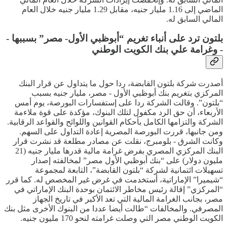
الماضي إلى 1.16 مليار جنيه، مقابل 1.29 مليار جنيه خلال العام
المالي السابق له.
بلتون ترد على أنباء تغريم “أبوظبي الأول- مصر” بسببها -
- وغرامة علي بنك الكويت الوطني
أصدرت شركة بلتون القابضة، ردا حول ما يتداول عن قرار البنك
المركزي بتغريم بنك أبوظبي الأول - مصر، مليار جنيه بسبب
“بلتون”. وقالت الشركة ردا على إستفسارات البورصة، يوم أمس
الأربعاء، أن حق الرد مكفول لتلك البنوك، مؤكدة على قوة ملاءمة
الشركة والتزامها الكامل بأحكام القوانين واللوائح والقواعد الرقابية.
ومن جانبها، قررت البورصة المصرية إعادة التداول على السهم.
وكانت الشرق - بلومبرج، نقلت عن مصادر مطلعة قد نشرت قرار
البنك المركزي المصري بفرض غرامة مالية قدرها مليار جنيه (21
مليون دولار) على “بنك أبوظبي الأول مصر” لمخالفته إصدار
تسهيلات ائتمانية لشركة “بلتون القابضة”، التابعة لمجموعة
“شيميرا” الإماراتية، أستخدمت في غرض غير المخصص له. كما قرر
“المركزي” إقالة رئيس مخاطر الائتمان بوحدة البنك الإماراتي في
مصر، بجانب الغرامة المالية التي تعد الأكبر في تاريخ الجهاز
المصرفي. والمخالفات “طالت أيضا عددا من البنوك الأخرى مثل بنك
الكويت الوطني مصر التي وصلت غرامته لنحو 170 مليون جنيه.