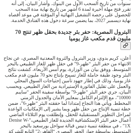
سنوات من تاريخ السحب الأول من البنوك. وأشار البيان، إلى أنه
تقرر فتح مهلة أخيرة لمدة 6 أشهر من تاريخ نهاية مدة السحب
للحصول على رخصة التشغيل النهائية أو المؤقتة في موعد أقصاه
نهاية ديسمبر 2027، بما يضمن سرعة دخول هذه الفنادق الخدمة.
البترول المصرية: حفر بئر جديدة بحقل ظهر تنتج 70
مليون قدم مكعب غاز يوميا
أعلن، كريم بدوي، وزير البترول والثروة المعدنية المصري، عن نجاح
الانتهاء من حفر البئر “ظهر-9” في حقل ظهر للغاز الطبيعي بالبحر
المتوسط. ووفق بيان من الوزارة، يوم أمس الأربعاء، كشفت نتائج
البئر وجود طبقة حاملة للغاز تسمح بإنتاج نحو 70 مليون قدم مكعب
غاز يوميا، وذلك في إطار جهود تأمين إحتياجات السوق المحلي
والعمل على تقليل الفاتورة الإستيرادية من الغاز الطبيعي. وبحسب
البيان، جري حفر البئر “ظهر-9” بواسطة سفينة الحفر “سايبم
10000”، مع الإلتزام الكامل بمعايير الأمان والجدول الزمني
المخطط. ويأتي هذا النجاح إمتدادا لما حققته البئر “ظهر-6”، ضمن
خطة تنمية الإنتاج من حقل ظهر وبما يشير إلى الإمكانيات الواعدة
لمراحل التطوير المستقبلية للحقل. وإنطلقت يوم الثلاثاء الماضي
أعمال حفر البئر الإستكشافية الجديدة للغاز الطبيعي،”Denise W-
1X” ، في منطقة تنمية دنيس قبالة سواحل بورسعيد بالبحر
المتوسط، بواسطة جهاز الحفر المصري “القاهر-2” التابع للشركة