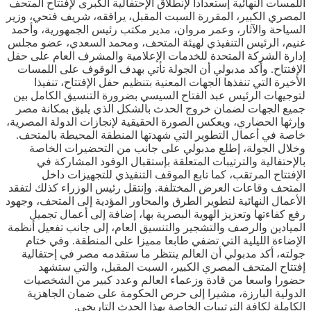
اللمسات النهائية إستعدادا لإنطلاق الإحتفالية الكبرى لإفتتاح المتحف
المصري الكبير، المقررة السبت المقبل، يرافقه، شريف فتحي، وزير
السياحة والآثار، وعمر مروان، مدير مكتب رئيس الجمهورية، وأحمد
غنيم، الرئيس التنفيذي لهيئة المتحف، ومحمد السعدي، عضو مجلس
إدارة الشركة المتحدة للخدمات الإعلامية والمشرف العام على حفل
الإفتتاح. وأكد مدبولي أن الجولة تأتي بهدف الوقوف على اللمسات
الأخيرة التي تنفذها الجهات المعنية بتنظيم حفل الإفتتاح، تنفيذا
لتوجيهات الرئيس عبد الفتاح السيسي بضرورة التنسيق الكامل بين
جميع الجهات لضمان خروج الحدث بالشكل الذي يليق بمكانة مصر
وإرثها الحضاري، ويعكس الصورة الحقيقية لإنجازات الدولة المصرية،
خاصة في أعمال التطوير التي شهدتها المنطقة المحيطة بالمتحف.
وخلال الجولة، إطلع مدبولي على جانب من التحضيرات الخاصة
بالإحتفالية والترتيبات المتعلقة بإستقبال الوفود المشاركة في
الإفتتاح المرتقب، كما تابع الموقف التنفيذي للتجهيزات داخل
المتحف وقاعات العرض المختلفة. وإنتقل رئيس الوزراء كذلك لتفقد
الأعمال النهائية لتطوير الطرق والمحاور المؤدية إلى المتحف، وجهود
رفع كفاءتها وتعزيز الهوية البصرية بها، إضافة إلى أعمال تجميل
الميادين والرصف والتشجير والتنسيق العام، إلى جانب تفعيل أنظمة
الإضاءة الليلية التي تضفي طابعا مميزا على المنطقة. وفي ختام
جولته، أكد مدبولي أن العالم ينتظر ما ستقدمه مصر في إحتفالية
إفتتاح المتحف المصري الكبير، السبت المقبل، والتي ستشهد
حضورا واسعا من قادة وزعماء العالم وعدد كبير من الشخصيات
الدولية البارزة، مشيرا إلى حرص الحكومة على ضمان الجاهزية
الكاملة لكافة الترتيبات الخاصة بهذا الحدث التاريخي.