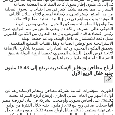
12 إلى 15 مليون إطار سنويا، كأحد الصناعات المغذية لصناعة
السيارات، مما يساهم بشكل كبير في سد إحتياجات السوق المحلية
من هذا المنتج الإستراتيجي، بالإضافة لمصنع لإنتاج أسلاك الألياف
الضوئية؛ بحيث يساهم في تعزيز البنية التحتية لقطاع الإتصالات
وتكنولوجيا المعلومات، وتمكين التحول الرقمي وتعزيز الربط
الشبكي عالي السرعة والكفاءة. وعلى هامش مراسم التوقيع، صرح
رئيس إقتصادية قناة السويس، بأن هذا التعاون بين الكيانين الكبيرين
يمثل دفعة للاستثمارات داخل الهيئة، ويدعم خطط الهيئة
الإستراتيجية نحو توطين الصناعة ونقل تقنيات التصنيع المتقدمة،
وتعميق المكون المحلي، ودعم الصادرات المصرية للخارج، بالإضافة
لإتاحة فرص العمل للشباب المصري، تحقيقا لرؤية الدولة بتحقيق
التنمية الشاملة إقتصاديا وإجتماعيا وبيئيا.
أرباح مطاحن ومخابز الإسكندرية ترتفع إلى 15.48 مليون
جنيه خلال الربع الأول
أظهرت المؤشرات المالية لشركة مطاحن ومخابز الإسكندرية، عن
أول 3 أشهر من العام المالي الجاري، إرتفاع أرباح الشركة بنسبة
1.02%، على أساس سنوي. وأوضحت الشركة في بيان لبورصة مصر
أنها سجلت صافي ربح بلغ 15.48 مليون جنيه خلال الفترة من يوليو
حتى نهاية سبتمبر 2025، مقابل أرباح بقيمة 15.33 مليون جنيه خلال
نفس الفترة من العام المالي الماضي. وإرتفعت إيرادات الشركة