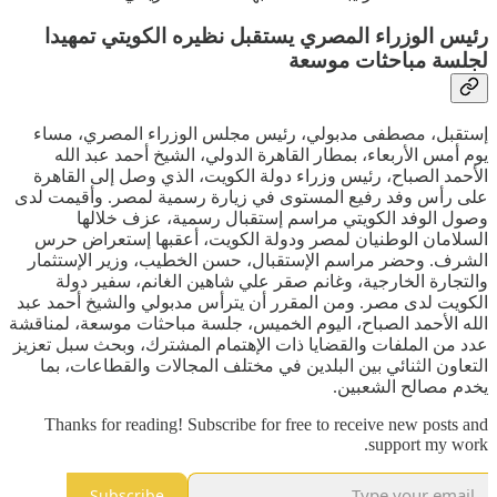
رئيس الوزراء المصري يستقبل نظيره الكويتي تمهيدا
لجلسة مباحثات موسعة
إستقبل، مصطفى مدبولي، رئيس مجلس الوزراء المصري، مساء
يوم أمس الأربعاء، بمطار القاهرة الدولي، الشيخ أحمد عبد الله
الأحمد الصباح، رئيس وزراء دولة الكويت، الذي وصل إلى القاهرة
على رأس وفد رفيع المستوى في زيارة رسمية لمصر. وأقيمت لدى
وصول الوفد الكويتي مراسم إستقبال رسمية، عزف خلالها
السلامان الوطنيان لمصر ودولة الكويت، أعقبها إستعراض حرس
الشرف. وحضر مراسم الإستقبال، حسن الخطيب، وزير الإستثمار
والتجارة الخارجية، وغانم صقر علي شاهين الغانم، سفير دولة
الكويت لدى مصر. ومن المقرر أن يترأس مدبولي والشيخ أحمد عبد
الله الأحمد الصباح، اليوم الخميس، جلسة مباحثات موسعة، لمناقشة
عدد من الملفات والقضايا ذات الإهتمام المشترك، وبحث سبل تعزيز
التعاون الثنائي بين البلدين في مختلف المجالات والقطاعات، بما
يخدم مصالح الشعبين.
Thanks for reading! Subscribe for free to receive new posts and
support my work.
Subscribe