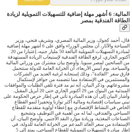
المالية: 6 أشهر مهلة إضافية للتسهيلات التمويلية لزيادة
الطاقة الفندقية بمصر
قال، أحمد كجوك، وزير المالية المصري، وشريف فتحي، وزير
السياحة والآثار، أن مجلس الوزراء وافق على 6 أشهر مهلة إضافية
لمبادرة التسهيلات التمويلية البالغة 50 مليار جنيه، إعتبارا من 20
أكتوبر الجاري، لرفع الطاقة الفندقية لإستيعاب الزيادة المستهدفة
من السائحين لمصر سنويا. وأوضح بيان مشترك من وزراتي المالية
والسياحة، يوم أمس الأربعاء، أن الخزانة العامة للدولة ستتحمل
فارق سعر “الفائدة”، وذلك إستجابة لرغبة العديد من الشركات
والمستثمرين في الإستفادة مما تتضمنه من حوافز لإستكمال
مشروعاتهم. وذكر البيان، أنه تم مد فترة تلقي الطلبات والموافقات
المبدئية من البنوك من 29 أكتوبر الجاري حتى 20 أبريل المقبل.
وأشار البيان إلى أن هذه المبادرة تأتي في إطار حرص الحكومة على
تبني سياسات إقتصادية ومالية أكثر توازنا وتحفيزا لنمو القطاع
الخاص في النشاط الإقتصادي مع إعطاء أولوية متقدمة للقطاع
السياحي والفندقي، لما له من أهمية في التوظيف وتشجيع
الصناعات المغذية، وزيادة موارد النقد الأجنبي. وأوضح البيان، أن
الإستفادة من سعر العائد المدعم من الخزانة العامة للدولة، في
إطار مبادرة التسهيلات التمويلية للقطاع السياحي، يمتد إلى 5