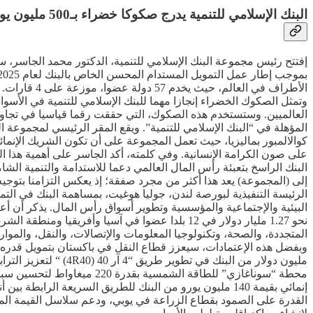
البنك الإسلامي للتنمية يدرج صكوكا خضراء بـ500 مليون يورو في سوق لندن
وتمثل الصكوك الخضراء إنجازا مهما للبنك الإسلامي للتنمية في الأسو
كوالالمبور بماليزيا، حيث تعمل المجموعة على أن تكون الشريك الإنمائ
على صون الكرامة الإنسانية. وفي كلمته، أكد الجاسر على أهمية هذا الح
البنك الراسخ بتعبئة رأس المال العالمي دعما للاستدامة والتنمية الشا
إلى (المجموعة) يعد هذا أكثر من مجرد صفقة؛ إذ يعكس التزامنا بتوجي
الرئيسة التنفيذية لبورصة لندن، جوليا هوغيت، بمساهمة البنك في التمو
البيئية والإجتماعية والمؤسسية وتطوير أسواق رأس المال. يذكر أن أع
نحو 1.27 مليار دولار في 12 بلدا عضوا في آسيا و
محطة “سوناغازي” للطاقة ال