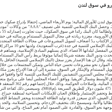
بموجب إطار عمل التمويل المستدام المحسن ال
اق الأوروبية، معززة ريادته في مجال التمويل المستدام ورسالته في حشد
العالميين. وستستخدم هذه الصكوك، التي حققت رقما قياسيا في تجاوز الإكتتاب بـ5 أضعاف، لتم
المؤهلة في “البنك الإسلام
ي المفضل لبلدانها الأعضاء، الذي يستلهم المبادئ الإسلامية، ويساهم ف
دث ودور البنك بصفته شريكا إنمائيا موثوقا يربط رأس المال المستدام بأ
ملة. وقال أن هذا الإصدار يعزز سجل (البنك الإسلامي للتنمية) الحافل ب
ه الموارد نحو مشروعات تحسن حياة الناس وتمكن المجتمعات من خلال ال
يل المستدام والإبتكار في السوق، مشيرة إلى أن هذا الإدراج يعزز مكان
ضاء مجلس المديرين التنفيذيين لللبنك الإسلامي للتنمية كانوا وافقوا
أفريقيا ومنطقة الشرق الأوسط وشمال أفريقيا. ووافق أعضاء المجلس أيضا على برنام
شمسية بقدرة 220 ميغاواط لتحسين سبل العيش، الذي سيعزز قدرة توليد الطاقة المتجددة 