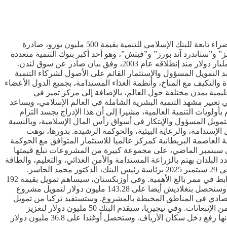
إفتتح رئيس مجموعة البنك الإسلامي للتنمية، الدكتور محمد الجاسر، سوق لندن للأوراق المالية؛ يوم الأربعاء الماضي، إحتفالا بإدراج صكوك خضراء تابعة للبنك الإسلامي للتنمية بقيمة 500 مليون يورو، صادرة
خاص بالبنك لعام 2025. وحصل البنك الإسلامي للتنمية على تصنيف “AAA” من وكالات “موديز” و”ستاندرد آند بورز” و”فيتش”، وهو أحد أكبر بنوك التنمية متعددة
الأطراف في العالم، حيث يخدم 57 دولة عضوا، موزعة على 4 قارات. ولطالما كان البنك رائدا في سوق الصكوك، حيث تجاوزت إصداراته 55 مليار دولار منذ إنطلاقه عام 2003، وفق بيان صادر عن سوق لندن.
 التمويل المسؤول والإستثمار القائم على الأصول لشركاء التنمية
ويل المشروعات في مجالات الطاقة المتجددة والتكيف مع المناخ، وأنظمة الغذاء المستدامة، بجميع الدول الأعضاء
ي للتنمية”. ويقع المقر الرئيسي لمجموعة البنك الإسلامي للتنمية في جدة (غرب السعودية)، ولديها نحو 10 مراكز إقليمية بمدن مختلفة حول العالم، بالإضافة إلى مركز تميز في
ي تغيير مشهد التنمية البشرية الشاملة في العالم الإسلامي، ويساعد
ولويات التنمية العالمية، مشيرا إلى أن هذا الإدراج يجسد التزام
التمويل المسؤول والإبتكار في أسواق رأس المال الإسلامية، وبالنسبة
إستدامة، والرعاية البيئية، والحوكمة الرشيدة. بدورها، نوهت
ة العاصمة البريطانية كمركز عالميا للاستثمار المتوافق مع الحوكمة
 في سبتمبر الماضي، على مجموعة كبيرة من المشروعات تبلغ قيمتها
ج متعدد البلدان يهتم بالزراعة المستدامة والأمن الغذائي، والتعليم، والطاقة
المتجددة، والصحة، وتكنولوجيا المعلومات والإتصالات، والنقل، والموارد المائية، وإصلاحات الحوكمة، وذلك خلال إجتماعهم رقم 362 المنعقد في 29 سبتمبر 2025 برئاسة رئيس البنك، الدكتور محمد الجاسر.
وبفضل هذه الإعتمادات، سيعزز قطاع النقل في باكستان بتمويل قدره 475 مليون دولار للطريق السريعة ،إم6(M6)، وسيضمن ذلك كفاءة الترابط في ممر بالغ الأهمية. وفي أوزبكستان، سيساهم تمويل بقيمة 192
مليون دولار من البنك في تطوير طريق “4 آر 40 (4R40) “ لتعزيز الترابط وتحفيز الإستثمار وإطلاق العنان للإمكانات السياحية لمنطقة جيزاخ. وستحصل بنغلاديش أيضا على 143.28 مليون دولار لتمويل مشروع
ويحفز النشاط الإقتصادي في المناطق المحيطة بالمشروع. وستستفيد تركيا من تمويل
إنمائي بقيمة 140 مليون يورو من البنك للطريق السريعة الرابطة بين أنطاليا وألانيا، وسيسمح ذلك بتخفيف الإزدحام، وتحسين السلامة، والحد من الإنبعاثات. وفي نيجيريا، سيقدم البنك 50 مليون دولار لتعزيز
القدرة على الصمود بقطاع الزراعة في يوبي، ودعم سلاسل القيمة الموجهة نحو السوق، والقادرة على الصمود أمام تغير المناخ، والتي من شأنها رفع دخل سكان الأرياف. وستحصل أوغندا على 36.8 مليون دولار