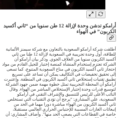
أرامكو تدشن وحدة لإزالة 12 طن سنويا من “ثاني أكسيد
الكربون” في الهواء
أطلقت شركة أرامكو السعودية بالتعاون مع شركة سيمنز الألمانية
للطاقة، أول وحدة تجريبية في السعودية لإزالة 12 طنا من ثاني
أكسيد الكربون سنويا من الغلاف الجوي. وذكر بيان أرامكو أن
الشركة تعتزم إستخدام المنشأة كمنصة إختبار للجيل القادم من مواد
إحتجاز ثاني أكسيد الكربون في مناخ السعودية المتنوع، كما تسعى
إلى تحقيق تخفيضات في التكاليف يمكن أن تساعد على تسريع
تطبيق تقنيات إستخلاص ثاني أكسيد الكربون في المنطقة. وإعتبرت
أرامكو أن المحطة التجريبية تمثل خطوة مهمة ضمن جهود الشركة
لتوسيع قدرات وحدة إختبار الإستخلاص المباشر من الهواء. وقال
النائب الأعلى للرئيس للتنسيق والإشراف التقني في أرامكو
السعودية، علي المشاري: “يرجح أن تؤدي التقنيات التي تستخلص
ثاني أكسيد الكربون من الهواء مباشرة دورا مهما في الحد من
إنبعاثات الغازات المسببة للإحتباس الحراري العالمي مستقبلا،
خاصة في القطاعات التي يصعب الحد منها”. وأضاف المشاري: أن