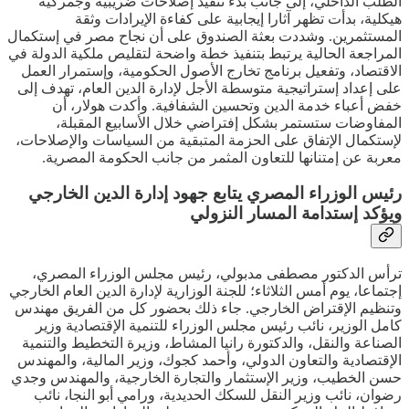
الطلب الداخلي، إلى جانب بدء تنفيذ إصلاحات ضريبية وجمركية
هيكلية، بدأت تظهر آثارا إيجابية على كفاءة الإيرادات وثقة
المستثمرين. وشددت بعثة الصندوق على أن نجاح مصر في إستكمال
المراجعة الحالية يرتبط بتنفيذ خطة واضحة لتقليص ملكية الدولة في
الاقتصاد، وتفعيل برنامج تخارج الأصول الحكومية، وإستمرار العمل
على إعداد إستراتيجية متوسطة الأجل لإدارة الدين العام، تهدف إلى
خفض أعباء خدمة الدين وتحسين الشفافية. وأكدت هولار، أن
المفاوضات ستستمر بشكل إفتراضي خلال الأسابيع المقبلة،
لإستكمال الإتفاق على الحزمة المتبقية من السياسات والإصلاحات،
معربة عن إمتنانها للتعاون المثمر من جانب الحكومة المصرية.
رئيس الوزراء المصري يتابع جهود إدارة الدين الخارجي
ويؤكد إستدامة المسار النزولي
ترأس الدكتور مصطفى مدبولي، رئيس مجلس الوزراء المصري،
إجتماعا، يوم أمس الثلاثاء؛ للجنة الوزارية لإدارة الدين العام الخارجي
وتنظيم الإقتراض الخارجي. جاء ذلك بحضور كل من الفريق مهندس
كامل الوزير، نائب رئيس مجلس الوزراء للتنمية الإقتصادية وزير
الصناعة والنقل، والدكتورة رانيا المشاط، وزيرة التخطيط والتنمية
الإقتصادية والتعاون الدولي، وأحمد كجوك، وزير المالية، والمهندس
حسن الخطيب، وزير الإستثمار والتجارة الخارجية، والمهندس وجدي
رضوان، نائب وزير النقل للسكك الحديدية، ورامي أبو النجا، نائب