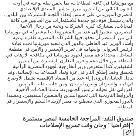
مع موريتانيا في كافة القطاعات، بما يحقق نقلة نوعية في أوجه
التعاون الثنائي بين البلدين، مبرزا تدشين المنتدى الإقتصادي
المصري الموريتاني على هامش إنعقاد اللجنة المشتركة بين البلدين،
والذي سيمثل قوة دفع جديدة للاستثمارات بين الجانبين في كافة
المجالات، بمشاركة كبرى الشركات ونخبة من رجال الأعمال
المصريين، مشيرا إلى عدد من المشروعات المشتركة في موريتانيا
التي من المنتظر أن تحقق فيها الشركات المصرية طفرة نوعية.
وأشاد الوزير عبد العاطي، بالدور الذي تلعبه موريتانيا تحت قيادة
الرئيس الغزواني وإسهامه في تعزيز الإستقرار والأمن في منطقة
الساحل، مجددا دعم مصر لجهود موريتانيا في مكافحة الإرهاب في
المنطقة من خلال دعم وتعزيز التعاون المشترك بين البلدين
الشقيقين. كما إستعرض وزير الخارجية الجهود المصرية الرامية
لتحقيق وقف إطلاق النار في غزة ونفاذ المساعدات الإنسانية. وقد
تبادل الجانبان الرؤى إزاء عدد من القضايا الإقليمية تشمل الأوضاع
في ليبيا والسودان وسوريا ولبنان. ومن جانبه، طلب الرئيس
الغزواني نقل تحياته لرئيس الجمهورية، مثمنا العلاقات الأخوية
والروابط التاريخية التي تجمع البلدين والشعبين الشقيقين، ومشيدا
بالدور المحوري الذي تضطلع به مصر لإرساء السلم والإستقرار في
المنطقة.
صندوق النقد: المراجعة الخامسة لمصر مستمرة
"إفتراضيا" وحان وقت تسريع الإصلاحات