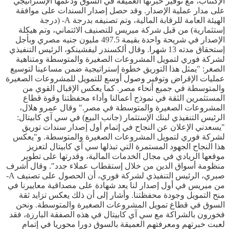
الإكتتاب، مع توفير خبرتها العميقة في السوق ودعمها الإستراتيجي
على مدار عملية الإصدار. وقد حصل إصدار السندات على موافقة
الهيئة العامة للرقابة المالية، وتم تصنيفه بدرجة A- (درجة
إستثمارية) من قبل شركة ميريس للتصنيف الائتماني، وتم هيكلة
الإصدار في شريحة واحدة بقيمة 497.5 مليون جنيه مصري وبأجل
إستحقاق مدته 13 شهرا. وقال ألكسندر ليفشينكو، الرئيس التنفيذي
لشركة فوري لتمويل المشروعات الصغيرة والمتوسطة ومتناهية
الصغر: "يمثل هذا التوريق خطوة إستراتيجية ضمن مساعينا لتوسيع
عمليات الإقراض وتوفير وصول أوسع للتمويل للمشروعات الصغيرة
والمتوسطة في جميع أنحاء مصر. كما يعكس الإقبال القوي من
المستثمرين الثقة في نموذج أعمالنا وأداء محفظتنا وقوة قطاع
المشروعات الصغيرة والمتوسطة في مصر." وقال عمرو هلال،
الرئيس التنفيذي لبنك الإستثمار (جانب البيع) في سي آي كابيتال:
"يسعدني الإعلان عن النجاح في إتمام أول إصدار سندات توريق
لشركة فوري لتمويل المشروعات الصغيرة والمتوسطة. و"يعكس
هذا النجاح الجهود المستمرة التي تبذلها سي آي كابيتال لتعزيز
موقعها الريادي في مجال الخدمات المالية، وقدرتها على تطوير
منظومة أسواق الدين من خلال إستقطاب عملاء جدد". وقال أشرف
صبري، الرئيس التنفيذي لشركة فوري، أن الحصول على تصنيف A-
من ميريس في أول إصدار لنا يعد شهادة على مصداقية معاييرنا في
منح التمويل وجودة محفظتنا. وأشار إلى أن ذلك يعكس تزايد ثقة
السوق في قطاع تمويل المشروعات الصغيرة والمتوسطة. ونحن
فخورون بالشراكة مع سي آي كابيتال في هذه الصفقة البارزة، فقد
لعبت خبرتهم ومعرفتهم العميقة بالسوق دورا محوريا في إتمام