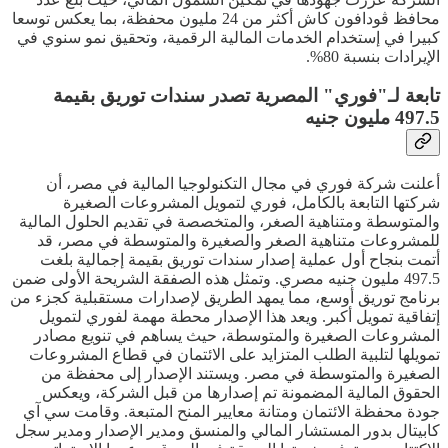
محافظ ڤودافون كاش أكثر من 24 مليون محفظة، بما يعكس توسعا
كبيرا في إستخدام الخدمات المالية الرقمية، وتحقيق نمو سنوي في
الإيرادات بنسبة 80%.
تابعة لـ"فوري" المصرية تصدر سندات توريق بقيمة
497.5 مليون جنيه
أعلنت شركة فوري في مجال التكنولوجيا المالية في مصر، أن
شركتها التابعة بالكامل، فوري لتمويل المشروعات الصغيرة
والمتوسطة ومتناهية الصغر، والمتخصصة في تقديم الحلول المالية
للمشروعات متناهية الصغر والصغيرة والمتوسطة في مصر، قد
أتمت بنجاح أول عملية إصدار سندات توريق بقيمة إجمالية بلغت
497.5 مليون جنيه مصري. وتمثل هذه الصفقة الشريحة الأولى ضمن
برنامج توريق أوسع، مما يمهد الطريق لإصدارات مستقبلية كجزء من
إتفاقية تمويل أكبر. ويعد هذا الإصدار محطة مهمة لفوري لتمويل
المشروعات الصغيرة والمتوسطة، حيث يساهم في تنويع مصادر
تمويلها لتلبية الطلب المتزايد على الائتمان في قطاع المشروعات
الصغيرة والمتوسطة في مصر. ويستند الإصدار إلى محفظة من
الحقوق المالية المضمونة تم إصدارها من قبل الشركة، ويعكس
جودة محفظة الائتمان ومتانة معايير المنح المتبعة. وقامت سي آي
كابيتال بدور المستشار المالي والمنسق ومدير الإصدار ومدير سجل