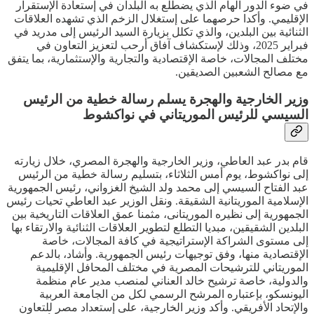
في ضوء الدور الهام الذي يضطلع به البلدان في إستعادة الإستقرار
الإقليمي. وأكدا حرصهما على إستغلال الزخم الذي تشهده العلاقات
الثنائية بين البلدين، والذي تكلل بزيارة السيد الرئيس إلى مدريد في
فبراير 2025، وذلك لإستكشاف آفاق أرحب لتعزيز التعاون في
مختلف المجالات، خاصة الإقتصادية والتجارية والإستثمارية، بما يتفق
مع مصالح الشعبين الصديقين.
وزير الخارجية والهجرة يسلم رسالة خطية من الرئيس
السيسي للرئيس الموريتاني في نواكشوط
قام بدر عبد العاطي، وزير الخارجية والهجرة المصري، خلال زيارته
إلى نواكشوط، يوم أمس الثلاثاء، بتسليم رسالة خطية من الرئيس
عبد الفتاح السيسي إلى محمد ولد الشيخ الغزواني، رئيس الجمهورية
الإسلامية الموريتانية الشقيقة. ونقل الوزير عبد العاطي تحيات رئيس
الجمهورية إلى نظيره الموريتانى، مثمنا عمق العلاقات التاريخية بين
البلدين الشقيقين، مبديا التطلع لتطوير العلاقات الثنائية والارتقاء بها
إلى مستوى الشراكة الإستراتيجية في كافة المجالات، خاصة
الإقتصادية منها، وفق توجيهات رئيس الجمهورية. وأشاد، بالدعم
الموريتاني للترشيحات المصرية في مختلف المحافل الإقليمية
والدولية، خاصة ترشيح خالد العناني لمنصب مدير عام منظمة
اليونسكو، بإعتباره المرشح الرسمي لكل من الجامعة العربية
والإتحاد الأفريقي. وأكد وزير الخارجية، على إستعداد مصر للتعاون