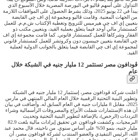
التداول على أسهم ڤاليو في البورصة المصرية خلال الأسبوع الذي
يبدأ في 22 يونيو 2025، وذلك بشرط الحصول على الموافقات اللازمة
من الجهات المعنية. وقامت ڤاليو ومجموعة إي اف چي القابضة
بتعيين إي اف چي هيرميس للترويج وتغطية الإكتتاب ش.م.م. للعمل
كمستشار مالي أوحد فيما يتعلق بعملية القيد، وبتعيين مكتب ذو
الفقار وشركاها للعمل كمستشار قانوني. كما قامت مجموعة إي اف
چي القابضة بتعيين جيبسون دون وكروتشر للعمل كمستشار قانوني
لمجموعة إي اف چي القابضة فيما يتعلق بالجوانب الدولية لعملية
القيد.
ڤودافون مصر تستثمر 12 مليار جنيه في الشبكة خلال
عام
أعلنت شركة ڤودافون مصر، إستثمار 12 مليار جنيه في الشبكة
وتطوير البنية التحتية الرقمية خلال العام المالي المنتهي في مارس
2025، مقابل 8 مليارات جنيه في العام السابق له. وأضافت في بيان
أن هذه الإستثمارات شملت الأبراج والمصروفات الرأسمالية وشراء
الترددات (الرخص)، بالإضافة لتطوير البنية التحتية وتحديث
البرمجيات. وكشفت ڤودافون عن تحقيق إيرادات مالية بلغت 82.9
مليار جنيه، بنمو 50% على أساس سنوي. من ناحيته، قال محمد عبد
الله، الرئيس التنفيذي والعضو المنتدب لشركة ڤودافون مصر، أن
الشركة عززت جهودها في تمكين الشمول المالي، حيث بلغ عدد