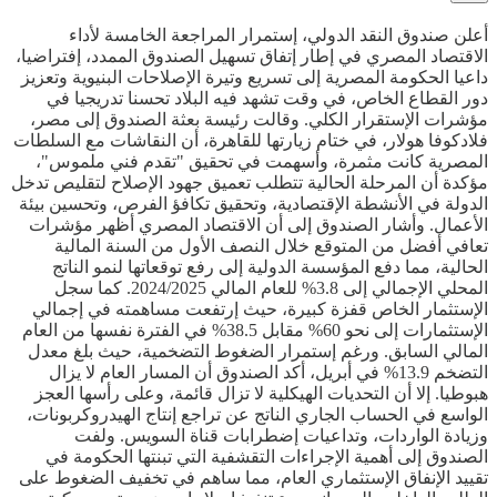
أعلن صندوق النقد الدولي، إستمرار المراجعة الخامسة لأداء
الاقتصاد المصري في إطار إتفاق تسهيل الصندوق الممدد، إفتراضيا،
داعيا الحكومة المصرية إلى تسريع وتيرة الإصلاحات البنيوية وتعزيز
دور القطاع الخاص، في وقت تشهد فيه البلاد تحسنا تدريجيا في
مؤشرات الإستقرار الكلي. وقالت رئيسة بعثة الصندوق إلى مصر،
فلادكوفا هولار، في ختام زيارتها للقاهرة، أن النقاشات مع السلطات
المصرية كانت مثمرة، وأسهمت في تحقيق "تقدم فني ملموس"،
مؤكدة أن المرحلة الحالية تتطلب تعميق جهود الإصلاح لتقليص تدخل
الدولة في الأنشطة الإقتصادية، وتحقيق تكافؤ الفرص، وتحسين بيئة
الأعمال. وأشار الصندوق إلى أن الاقتصاد المصري أظهر مؤشرات
تعافي أفضل من المتوقع خلال النصف الأول من السنة المالية
الحالية، مما دفع المؤسسة الدولية إلى رفع توقعاتها لنمو الناتج
المحلي الإجمالي إلى 3.8% للعام المالي 2024/2025. كما سجل
الإستثمار الخاص قفزة كبيرة، حيث إرتفعت مساهمته في إجمالي
الإستثمارات إلى نحو 60% مقابل 38.5% في الفترة نفسها من العام
المالي السابق. ورغم إستمرار الضغوط التضخمية، حيث بلغ معدل
التضخم 13.9% في أبريل، أكد الصندوق أن المسار العام لا يزال
هبوطيا. إلا أن التحديات الهيكلية لا تزال قائمة، وعلى رأسها العجز
الواسع في الحساب الجاري الناتج عن تراجع إنتاج الهيدروكربونات،
وزيادة الواردات، وتداعيات إضطرابات قناة السويس. ولفت
الصندوق إلى أهمية الإجراءات التقشفية التي تبنتها الحكومة في
تقييد الإنفاق الإستثماري العام، مما ساهم في تخفيف الضغوط على