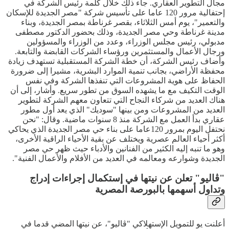
مجال التطوير العقاري. جاء ذلك خلال كلمة رئيس الشركة في
إحتفالية مرور 120 عاما على تأسيس شركة "مصر الجديدة للإسكان
والتعمير"، يوم أمس الثلاثاء، بقصر غرناطة بمصر الجديدة، وبناء
مدينة غرناطة وحي مصر الجديدة، وذلك بحضور الدكتور مصطفى
مدبولي، رئيس مجلس الوزراء، وعدد من الوزراء والمسؤولين
ورجال الأعمال والمستثمرين ورؤساء الشركات القابضة والتابعة.
وأضاف رئيس الشركة، أن خطة الشركة المستقبلية تستهدف زيادة
محفظة الأراضي، بجانب تنمية الموارد البشرية، مشيرا إلى ضرورة
الحفاظ على هوية المشروعات التي تنفذها الشركة وفي نفس
الوقت التكيف مع ما يشهده السوق من تطور سريع. وأشار، إلى أن
هناك العديد من شركاء النجاح التي تتعاون معهم الشركة لتطوير
العديد من المشروعات ومن بينها "سوديك" الذي يعد أول مطور
عقاري بدأ العمل مع الشركة منذ 8 سنوات ماضية. وقال: "نحن
نحتفل اليوم بمرور 120عاما على بناء حي مصر الجديدة الذي يحاكي
أكثر أحياء العالم عصرية ويختلف عن بقية الأحياء الراقية الأخرى،
وهو ما تنبه إليه الكثير من الفنانين والأدباء حيث ظهر حي مصر
الجديدة وشوارعه ومعالمه في العديد من الأفلام والأعمال الفنية".
"ڤاليو" تعلن عن نيتها في إستكمال إجراءات إدراج
وتداول أسهمها بالبورصة المصرية
أعلنت يو للتمويل الإستهلاكي "ڤاليو"، عن نيتها المضي قدما في