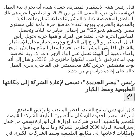
قال رئيس هيئة الاستثمار المصرية، حسام هيبة، أنه يجري بدء العمل
في 4 مناطق حرة بالنصف الثاني من 2025. والمناطق الحرة هى تلك
المناطق المخصصة لإقامة المشروعات الإستثمارية الصناعية
والخدمية والتخزين، ويوجد عدد 9 مناطق حرة عامة علي مستوي
مصر، وتساهم بنحو 25% من إجمالى صادرات البلاد. وتحصل
المناطق الحرة على العديد من المزايا وأهمها حرية تحويل رأس
المال المستثمر والأرباح إلى الخارج وحرية إختيار مجال الإستثمار
والشكل القانوني للمشروعات وتحديد أسعار المنتح وهامش الربح.
وأضاف هيبة أن الهيئة تعمل على إنهاء الإجراءات الإدارية الخاصة
بهم، لبدء ترفيق الأراضي، ليكونوا جاهزين في 2026. وأشار إلى أنه
يوجد منطقتين آخرتين كانتا مخصصتين في الماضي، يجري العمل
حاليا على إعادة دراستهم من جديد.
رئيس "مصر الجديدة": نسعى لإعادة الشركة إلى مكانتها
الطبيعية وسط الكبار
قال المهندس سامح السيد، العضو المنتدب والرئيس التنفيذي
لشركة "مصر الجديدة للإسكان والتعمير"، التابعة للشركة القابضة
للتعمير والتشييد، إحدى شركات الوزارة، أن الوزارة تسعى من خلال
إستراتيجية الدولة 2030 لتطوير الشركة وما لديها من أصول
وإمكانات لإعادتها إلى مكانتها الطبيعية وسط الشركات الكبرى في