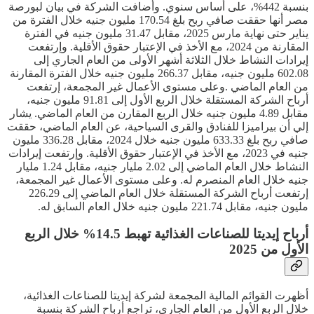
بنسبة 442%، على أساس سنوي. وأضافت الشركة في بيان لبورصة
مصر أنها حققت صافي ربح بلغ 170.54 مليون جنيه خلال الفترة من
يناير حتى نهاية مارس 2025، مقابل 31.47 مليون جنيه في الفترة
المقارنة من 2024، مع الأخذ في الإعتبار حقوق الأقلية. وإرتفعت
إيرادات النشاط خلال الثلاثة أشهر الأولى من العام الجاري إلى
602.08 مليون جنيه، مقابل 266.37 مليون جنيه خلال الفترة المقارنة
من العام الماضي .وعلى مستوى الأعمال غير المجمعة، إرتفعت
أرباح الشركة المستقلة خلال الربع الأول إلى 91.81 مليون جنيه،
مقابل 4.89 مليون جنيه خلال الربع المقارن من العام الماضي. يشار
إلي أن بيراميزا للفنادق والقرى السياحية، عن العام الماضي، حققت
صافي ربح بلغ 633.33 مليون جنيه خلال 2024، مقابل 336.28 مليون
جنيه في 2023، مع الأخذ في الإعتبار حقوق الأقلية. وإرتفعت إيرادات
النشاط خلال العام الماضي إلى 2.02 مليار جنيه، مقابل 1.24 مليار
جنيه خلال العام المنصرم له. وعلى مستوى الأعمال غير المجمعة،
إرتفعت أرباح الشركة المستقلة خلال العام الماضي إلى 226.29
مليون جنيه، مقابل 221.74 مليون جنيه خلال العام السابق له.
أرباح إيديتا للصناعات الغذائية تهبط 14.5% خلال الربع
الأول من 2025
أظهرت القوائم المالية المجمعة لشركة إيديتا للصناعات الغذائية،
خلال الربع الأول من العام الجاري، تراجع أرباح الشركة بنسبة