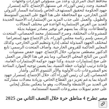
محافظ البنك المركزي، وعدد من مسؤولي الوزارات والجهات
المعنية. وجدد رئيس الوزراء، في مستهل الإجتماع، تأكيد إستمرار
جهود الحكومة لتحقيق المستهدف الخاص بإستدامة المسار النزولي
للدين الخارجي، مع المحافظة على هذا النهج على المديين المتوسط
والطويل، والعمل على جذب المزيد من الإستثمارات الأجنبية الجديدة
للعديد من الفرص الإستثمارية الواعدة في مختلف المجالات
والقطاعات، وذلك بما يسهم في توفير مصادر تمويلية بديلة
للمشروعات المختلفة. وصرح المستشار محمد الحمصاني، المتحدث
الرسمي بإسم رئاسة مجلس الوزراء، بأن الإجتماع شهد إستعراضا
لمختلف الجهود المبذولة لملف إدارة وتنظيم الدين الخارجي، وكذلك
المعايير الحاكمة للقروض الخارجية. وأضاف المتحدث الرسمي: تابع
الدكتور مصطفى مدبولي، خلال الإجتماع، جهود خفض مستويات
الدين من الناتج المحلي الإجمالي، وما يتم في هذا الإطار من العمل
على ضخ إستثمارات جديدة، وكذا جهود حوكمة الإستثمارات العامة،
وإعادة ترتيب أولويات خطة التنمية، بما يضمن توجيه الموارد المتاحة
نحو المشروعات ذات الأولوية والأثر التنموي الأكبر. وأشار
الحمصاني، إلى أن رئيس الوزراء أكد، خلال الإجتماع، إستمرار جهود
الدولة بما يدعم تعزيز دور القطاع الخاص، وزيادة معدلات مشاركته
في العديد من الأنشطة والمجالات، وهو ما ينعكس بشكل إيجابي
على حجم تمويلات مشروعات التنمية المستدامة.
مصر تطرح 4 مناطق حرة خلال النصف الثاني من 2025