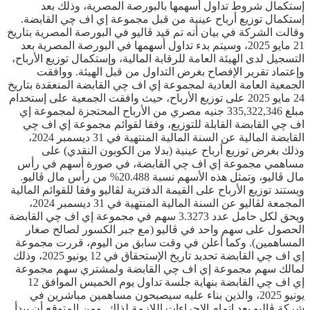
إستكمال شروط تداول أسهمها بالبورصة المصرية، وذلك بعد
إستكمال توزيع أرباح عينية من قبل مجموعة إي اف چي القابضة.
وقالت الشركة في بيان أنه تم قيد ڤاليو في البورصة المصرية بتاريخ
21 مايو 2025، وسيتم بدء تداول أسهمها في البورصة المصرية بعد
التسجيل لدى الهيئة العامة للرقابة المالية، وإستكمال توزيع الأرباح،
وإعتماد تقرير الإفصاح بغرض التداول من قبل الهيئة. ووافقت
الجمعية العامة العادية لمجموعة إي اف چي القابضة المنعقدة بتاريخ
24 مايو 2025 على توزيع الأرباح، حيث وافقت الجمعية على إستخدام
مبلغ 335,322,346 جنيه مصري من الأرباح المحتجزة لمجموعة إي
اف چي القابضة القابلة للتوزيع، وفقا لقوائم مجموعة إي اف چي
القابضة المالية عن السنة المالية المنتهية في 31 ديسمبر 2024،
وذلك بغرض توزيع أرباح عينية (بدلا من الكوبون النقدي) على
مساهمي مجموعة إي اف چي القابضة، في صورة أسهم في رأس
مال ڤاليو، وتمثل هذه الأسهم نسبة 20.488% من رأس مال ڤاليو.
ويستند توزيع الأرباح على القيمة الدفترية لڤاليو وفقا للقوائم المالية
المجمعة لڤاليو عن السنة المالية المنتهية في 31 ديسمبر 2024،
ويحق لكل حامل عدد 3.3273 سهم في مجموعة إي اف چي القابضة
الحصول على سهم واحد في ڤاليو (مع جبر الكسور لصالح صغار
المساهمين). وكما أعلن في وقت سابق من اليوم، قررت مجموعة
إي اف چي القابضة تحديد تاريخ الإستحقاق في 12 يونيو 2025، وذلك
لمالك سهم مجموعة إي اف چي القابضة ولمشتري سهم مجموعة
إي اف چي القابضة بنهاية جلسة تداول يوم الخميس الموافق 12
يونيو 2025، والذين بناء عليه سيصبحون مساهمين مباشرين في
شركة ڤاليو بعد إتمام الاجراءات اللازمة لذلك. ومن المتوقع أن يبدأ