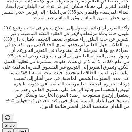
الأكثر ضعفا في العالم مقارنة بمستويات نمو الإقتصادات المتقدمة.
ولفت التقرير إلى معاناة سكان أكثر من 60% من البلدان من أسعار
الغذاء المرتفعة، وإفتقار نحو 55% من البلدان إلى قوانين عدم التمييز
التي تحظر التمييز المباشر وغير المباشر ضد المرأة.
وأكد التقرير أن زيادة الوصول إلى العلاج ساهم في تجنب وقوع 20.8
مليون حالة وفاة مرتبطة بالإيدز في العقود الثلاثة الماضية. وعبر
التقرير عن حالة القلق إزاء مستوى ضعف التعليم، لافتا إلى أن 58%
من الطلاب حول العالم لم يحققوا سوى الحد الأدنى من الكفاءة في
القراءة مع نهاية المرحلة الابتدائية. وجاء في التقرير أنه ورغم أن
وصول معدل البطالة العالمي إلى أدنى مستوى تاريخي له عند 5%
في عام 2023، إلا أنه لا تزال هناك عقبات مستمرة في تحقيق العمل
اللائق. وتطرق التقرير إلى التوسع غير المسبوق للقدرة العالمية على
توليد الكهرباء من الطاقة المتجددة، حيث نمت بنسبة 8.1% سنويا
على مدى السنوات الخمس الماضية، في حين أشار إلى تسبب
درجات حرارة المحيطات المرتفعة القياسية في حدوث ظاهرة
تبييض الشعب المرجانية الرابعة على مستوى العالم. وحذر من
إستمرار إرتفاع مستويات أرصدة الديون الخارجية وبشكل غير
مسبوق في البلدان النامية، وذلك في وقت تتعرض فيه حوالي 60%
من البلدان منخفضة الدخل لخطر ضائقة الديون.
Share
Top
Latest