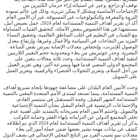
توقف أو تراجع. وعبر عن استيائه إزاء حرمان الكثيرين من
الإحتياجات الأساسية وبشكل لا يمكن تبريره، وذلك في عالم تسودة
الثروة والمعرفة والتكنولوجيات غير المسبوقة. غير أن الأمين العام
أكد أن تقرير أهداف التنمية المستدامة لعام 2024، حمل بصيص أمل،
مستشهدا في هذا الخصوص ببعض الأمثلة، كتحقيق الفتيات المساواة
مع الشباب في التعليم في أغلب المناطق العالمية، وتحقيق النساء
المزيد من النجاحات في السياسة والأعمال وغيرها، وإرتفاع معدل
الوصول للإنترنت، وإنخفاض معدلات الإصابة بمرض نقص المناعة
البشرية. وحذر جوتيريش من بطء ومحدودية حجم التغيير اللازمين
لتنفيذ أهداف التنمية المستدامة، وحدد ثلاثة مجالات يتعين على
المجتمع الدولي المضي قدما فيها وبسرعة أكبر، وهي تعزيز العمل
من أجل السلام، وتعزيز التحولات الخضراء والرقمية، وتعزيز العمل
على التمويل.
وحث الأمين العام البلدان على مضاعفة جهودها بإتجاه تسريع أهداف
التنمية المستدامة، بينما تستعد لمنتدى الأمم المتحدة المعني بالتنمية
المستدامة الشهر المقبل، وقمة المستقبل في سبتمبر القادم،
والإجتماعات الرئيسية في العام المقبل بشأن التنمية الإجتماعية
والتمويل. وإختتم الأمين العام تصريحاته بالتشديد على أهمية عدم
تخلى المجتمع الدولي عن التزاماته بإنهاء الفقر وحماية الكوكب.
يذكر أن تقرير أهداف التنمية المستدامة لعام 2024 الذي تم إطلاقه
كشف عن بيانات مهمه يشير بعضها ضمن جملة أمور إلى بطء
معدلات نمو نصيب الفرد من الناتج المحلي الإجمالي في نصف الدول