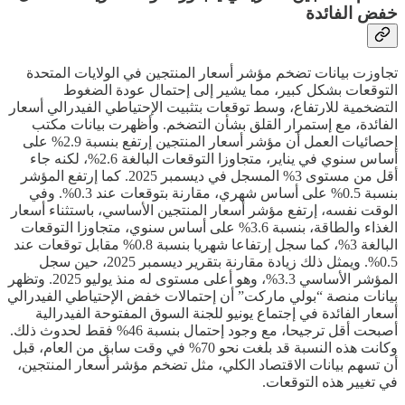
خفض الفائدة
تجاوزت بيانات تضخم مؤشر أسعار المنتجين في الولايات المتحدة
التوقعات بشكل كبير، مما يشير إلى إحتمال عودة الضغوط
التضخمية للارتفاع، وسط توقعات بتثبيت الإحتياطي الفيدرالي أسعار
الفائدة، مع إستمرار القلق بشأن التضخم. وأظهرت بيانات مكتب
إحصائيات العمل أن مؤشر أسعار المنتجين إرتفع بنسبة 2.9% على
أساس سنوي في يناير، متجاوزا التوقعات البالغة 2.6%، لكنه جاء
أقل من مستوى 3% المسجل في ديسمبر 2025. كما إرتفع المؤشر
بنسبة 0.5% على أساس شهري، مقارنة بتوقعات عند 0.3%. وفي
الوقت نفسه، إرتفع مؤشر أسعار المنتجين الأساسي، باستثناء أسعار
الغذاء والطاقة، بنسبة 3.6% على أساس سنوي، متجاوزا التوقعات
البالغة 3%، كما سجل إرتفاعا شهريا بنسبة 0.8% مقابل توقعات عند
0.5%. ويمثل ذلك زيادة مقارنة بتقرير ديسمبر 2025، حين سجل
المؤشر الأساسي 3.3%، وهو أعلى مستوى له منذ يوليو 2025. وتظهر
بيانات منصة “بولي ماركت” أن إحتمالات خفض الإحتياطي الفيدرالي
أسعار الفائدة في إجتماع يونيو للجنة السوق المفتوحة الفيدرالية
أصبحت أقل ترجيحا، مع وجود إحتمال بنسبة 46% فقط لحدوث ذلك.
وكانت هذه النسبة قد بلغت نحو 70% في وقت سابق من العام، قبل
أن تسهم بيانات الاقتصاد الكلي، مثل تضخم مؤشر أسعار المنتجين،
في تغيير هذه التوقعات.