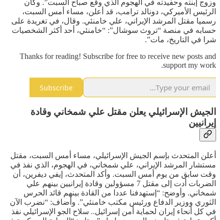
وزوج إبنته وحفيدته في الهجوم الذي وقع صباح السبت”. وكان
الرئيس الأميركي، دونالد ترامب، قد أعلن، مساء أمس السبت،
رسميا مقتل المرشد الإيراني، علي خامنئي. وقال، في تغريدة على
حسابه في منصة “تروث سوشال”: “خامنئي، أحد أكثر الشخصيات
شرا في التاريخ، مات”.
Thanks for reading! Subscribe for free to receive new posts and
support my work.
Subscribe
الجيش الإسرائيلي يعلن مقتل علي شمخاني وقادة
إيرانيين
أعلن المتحدث بإسم الجيش الإسرائيلي، مساء أمس السبت، مقتل
مستشار المرشد الإيراني، علي شمخاني، في الهجوم، الذي نفذ في
وقت سابق من يوم أمس السبت. وأكد المتحدث، إيفي ديفرين، أن
الضربات أدت إلى مقتل 7 مسؤولين وقادة إيرانيين بينهم علي
شمخاني. وأوضح: “إستهدفنا عددا من القادة بينهم قائد الحرس
الثوري ووزير الدفاع ورئيس مكتب خامنئي”. وأضاف: “نضرب الآن
في كل أنحاء إيران لحماية أمن إسرائيل.. سلاح الجو الإسرائيلي نفذ