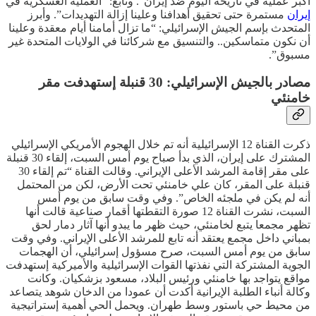
أكبر عملية في تاريخه اليوم ضد إيران”. وتابع: “العملية العسكرية في
إيران
مستمرة حتى تحقيق أهدافنا وعلينا إزالة التهديدات”. وأبرز
المتحدث بإسم الجيش الإسرائيلي: “ما تزال أمامنا أيام معقدة وعلينا
أن نكون متماسكين.. والتنسيق مع شركائنا في الولايات المتحدة غير
مسبوق”.
مصادر بالجيش الإسرائيلي: 30 قنبلة إستهدفت مقر
خامنئي
ذكرت القناة 12 الإسرائيلية أنه تم خلال الهجوم الأمريكي الإسرائيلي
المشترك على إيران، الذي بدأ صباح يوم أمس السبت، إلقاء 30 قنبلة
على مقر إقامة المرشد الأعلى الإيراني. وقالت القناة “تم إلقاء 30
قنبلة على المقر، كان علي خامنئي تحت الأرض، لكن من المحتمل
أنه لم يكن في ملجئه الخاص”. وفي وقت سابق من يوم أمس
السبت، نشرت القناة 12 صورة التقطتها أقمار صناعية قالت أنها
تظهر مجمعا يتبع لخامنئي، حيث ظهر ما يبدو أنها آثار دمار لحق
بمباني داخل مجمع يعتقد أنه تابع للمرشد الأعلى الإيراني. وفي وقت
سابق من يوم أمس السبت، صرح مسؤول إسرائيلي، أن الهجمات
الجوية المشتركة التي نفذتها القوات الإسرائيلية والأميركية إستهدفت
مواقع يتواجد بها خامنئي ورئيس البلاد، مسعود بزشكيان. وكانت
وكالة أنباء الطلبة الإيرانية أكدت أن عمودا من الدخان شوهد يتصاعد
من محيط حي باستور وسط طهران. ويحمل الحي أهمية إستراتيجية