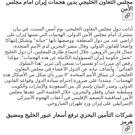
مجلس التعاون الخليجي يدين هجمات إيران أمام مجلس
الأمن
أدانت دول مجلس التعاون الخليجي، يوم أمس السبت، في بيان
مشترك أمام مجلس الأمن الدولي، الهجمات التي شنتها إيران على
أراضي عدد من دول المنطقة، ووصفتها بأنها “جبانة” وتشكل إنتهاكا
واضحا للقانون الدولي. وقال سفير البحرين لدى الأمم المتحدة،
جمال فارس الرويعي، خلال إجتماع طارئ للمجلس، أن دول الخليج
“تحمل حكومة إيران المسؤولية الكاملة عن هذه الهجمات”، مؤكدا
رفض أي مبررات أو تفسيرات تسعى إلى تبرير “هذا السلوك
العدائي”. وأضاف، نيابة عن الدول الأعضاء في مجلس التعاون
الخليجي، أن ميثاق الأمم المتحدة “لا يبرر بأي شكل من الأشكال هذه
الهجمات”، مشددا على ضرورة إحترام سيادة الدول وقواعد القانون
الدولي. وصدر البيان بإسم كل من السعودية والإمارات والكويت
وسلطنة عمان وقطر والبحرين، خلال الجلسة التي عقدها مجلس
الأمن لمناقشة التصعيد الإقليمي في أعقاب الهجوم الأميركي
الإسرائيلي على إيران ورد طهران الصاروخي.
شركات التأمين البحري ترفع أسعار عبور الخليج ومضيق
هرمز