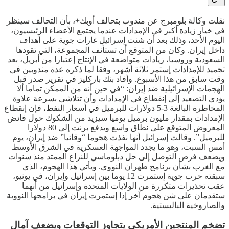
نقلت وكالة بلومبرج عن مندوب بتحالف أوبك+، بأن التحالف سينظر
في خيار زيادة أكبر في الإمدادات عندما يجتمع الأعضاء الرئيسيون،
اليوم الأحد، وذلك بعد أن شنت إسرائيل غارات جوية على أهداف
داخل إيران. وكان من المتوقع أن تستأنف المجموعة، التي تقودها
السعودية وروسيا، زيادات متواضعة في الإنتاج إعتبارا من أبريل، بعد
تجميد للإمدادات إستمر ثلاثة أشهر، وفقا لما ذكره عدة مندوبين في
وقت سابق من هذا الأسبوع. وأفاد بنك باركليز في تقرير صدر قبل
الهجمات الإسرائيلية ضد إيران: “في حين أنه من الممكن تماما ألا
يؤدي التصعيد إلى إنقطاع في الإمدادات وأن تتلاشى بسرعة علاوة
المخاطرة البالغة 3-5 دولارات للبرميل في أسعار النفط، فإن إنقطاع
الإمدادات بمقدار مليون برميل يوميا سيزيد من الشكوك حول فائض
المعروض المتوقع على نطاق واسع ويدفع برنت إلى 80 دولارا
للبرميل”. وقالت إسرائيل أنها نفذت هجوما “وقائيا” ضد إيران، يوم
أمس السبت، وهو ما يجدد المواجهة العسكرية في الشرق الأوسط
ويضعف فرص التوصل إلى حل دبلوماسي للنزاع الممتد منذ سنوات
مع الغرب بشأن برنامج طهران النووي. ويأتي هذا الهجوم، الذي
سبقته حرب جوية إستمرت 12 يوما بين إسرائيل وإيران، في يونيو،
عقب تحذيرات متكررة من الولايات المتحدة وإسرائيل من أنهما
ستقدمان على شن هجوم آخر إذا إستمرت إيران في برامجها النووية
والصاروخية الباليستية.
تضخم المنتجين الأمريكي يتجاوز التوقعات ويضعف آمال