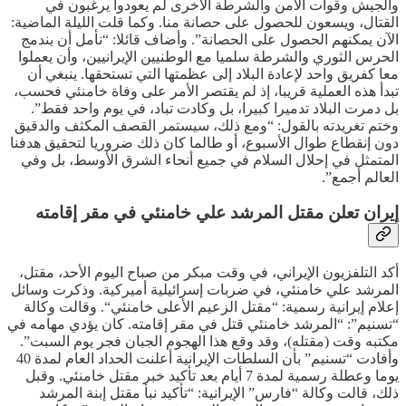
والجيش وقوات الأمن والشرطة الأخرى لم يعودوا يرغبون في
القتال، ويسعون للحصول على حصانة منا. وكما قلت الليلة الماضية:
الآن يمكنهم الحصول على الحصانة”. وأضاف قائلا: “نأمل أن يندمج
الحرس الثوري والشرطة سلميا مع الوطنيين الإيرانيين، وأن يعملوا
معا كفريق واحد لإعادة البلاد إلى عظمتها التي تستحقها. ينبغي أن
تبدأ هذه العملية قريبا، إذ لم يقتصر الأمر على وفاة خامنئي فحسب،
بل دمرت البلاد تدميرا كبيرا، بل وكادت تباد، في يوم واحد فقط”.
وختم تغريدته بالقول: “ومع ذلك، سيستمر القصف المكثف والدقيق
دون إنقطاع طوال الأسبوع، أو طالما كان ذلك ضروريا لتحقيق هدفنا
المتمثل في إحلال السلام في جميع أنحاء الشرق الأوسط، بل وفي
العالم أجمع”.
إيران تعلن مقتل المرشد علي خامنئي في مقر إقامته
أكد التلفزيون الإيراني، في وقت مبكر من صباح اليوم الأحد، مقتل،
المرشد علي خامنئي، في ضربات إسرائيلية أميركية. وذكرت وسائل
إعلام إيرانية رسمية: “مقتل الزعيم الأعلى خامنئي“. وقالت وكالة
“تسنيم”: “المرشد خامنئي قتل في مقر إقامته. كان يؤدي مهامه في
مكتبه وقت (مقتله)، وقد وقع هذا الهجوم الجبان فجر يوم السبت”.
وأفادت “تسنيم” بأن السلطات الإيرانية أعلنت الحداد العام لمدة 40
يوما وعطلة رسمية لمدة 7 أيام بعد تأكيد خبر مقتل خامنئي. وقبل
ذلك، قالت وكالة “فارس” الإيرانية: “تأكيد نبأ مقتل إبنة المرشد