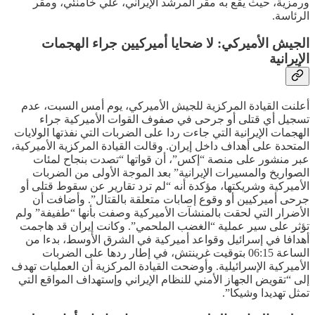
ورمزية، حيث يقع به مقر المرشد الإيراني، علي خامنئي، ومقر
الرئاسة.
الجيش الأميركي: لا ضحايا أميركيين جراء الهجمات
الإيرانية
أعلنت القيادة المركزية للجيش الأميركي، يوم أمس السبت، عدم
تسجيل أي قتلى أو جرحى في صفوف القوات الأميركية جراء
الهجمات الإيرانية التي جاءت ردا على الضربات التي نفذتها الولايات
المتحدة على أهداف داخل إيران. وقالت القيادة المركزية الأميركية،
عبر منشور على منصة “إكس”، أن قواتها “تصدت بنجاح لمئات
الصواريخ والمسيرات الإيرانية” بعد الموجة الأولى من الضربات
الأميركية وشريكتها، مؤكدة أنه “لم ترد تقارير عن سقوط قتلى أو
جرحى أميركيين أو وقوع إصابات متعلقة بالقتال”. وأضافت أن
الأضرار التي لحقت بالمنشآت الأميركية وصفت بأنها “طفيفة” ولم
تؤثر على سير عملية “الغضب الملحمي”. وكانت إيران قد هاجمت
أهدافا في إسرائيل وقواعد أميركية في الشرق الأوسط، بدءا من
الساعة 06:15 بتوقيت غرينتش، في إطار ردها على الضربات
الأميركية الإسرائيلية. وأوضحت القيادة المركزية أن العمليات تهدف
إلى “تقويض الجهاز الأمني للنظام الإيراني وإستهداف المواقع التي
تمثل تهديدا وشيكا”.