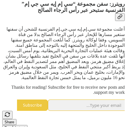
رويترز: سفن مجموعة “سي إم إيه سي جي إم”
الفرنسية ستبحر عبر رأس الرجاء الصالح
أعلنت مجموعة سي.إم.إيه سي.جي.إم الفرنسية للشحن أن سفنها
ستغير مسارها للإبحار عبر رأس الرجاء الصالح بدلا من قناة
السويس، وفقا لوكالة رويترز. كما أبلغت المجموعة جميع سفنها
الموجودة داخل الخليج والمتجهة إليه بالتوجه إلى مناطق آمنة.
وقالت هيئة عمليات التجارة البحرية البريطانية، يوم أمس السبت،
أنها تلقت عدة بلاغات من سفن في الخليج تفيد بتلقيها رسائل بشأن
إغلاق مضيق هرمز. ويعد المضيق أهم ممر لتصدير النفط في العالم،
إذ يربط أكبر منتجي النفط في الخليج، مثل السعودية وإيران والعراق
والإمارات، بخليج عمان وبحر العرب. ويمر من خلال مضيق هرمز
نحو 16 مليون برميل، ما يمثل خمس تجارة النفط العالمية.
Thanks for reading! Subscribe for free to receive new posts and
support my work.
Subscribe
Share