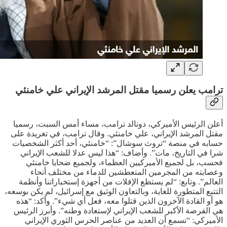
ترامب يعلن رسميا مقتل المرشد الإيراني علي خامنئي
أعلن الرئيس الأميركي، دونالد ترامب، مساء أمس السبت، رسميا
مقتل المرشد الإيراني، علي خامنئي. وقال ترامب، في تغريدة على
حسابه في منصة “تروث سوشال”: “خامنئي، أحد أكثر الشخصيات
شرا في التاريخ، مات”. وأضاف: “هذا ليس عدلا للشعب الإيراني
فحسب، بل لجميع الأميركيين العظماء، ولجميع ضحايا خامنئي
وعصابته من المجرمين المتعطشين للدماء من مختلف أنحاء
العالم”. وتابع: “لم يستطع الإفلات من أجهزة إستخباراتنا وأنظمة
التتبع المتطورة للغاية، وبالتعاون الوثيق مع إسرائيل، لم يكن بوسعه،
هو أو القادة الآخرون الذين قتلوا معه، فعل أي شيء”. وأكد: “هذه
هي الفرصة الأكبر للشعب الإيراني لإستعادة وطنه”. وأبرز الرئيس
الأميركي: “نسمع أن العديد من عناصر الحرس الثوري الإيراني