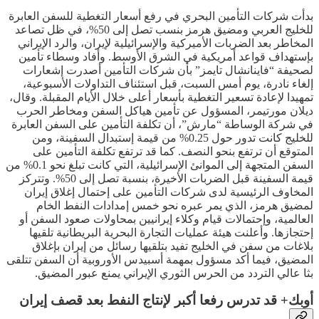
بدأت شركات التأمين البحري في رفع أسعار التغطية للسفن العابرة
للخليج العربي ومضيق هرمز بنسب تصل إلى 50%، في ظل تصاعد
المخاطر بعد الضربات الأميركية والإسرائيلية لإيران، والرد الإيراني
بإستهداف قواعد أمريكية في الشرق الأوسط. وأفاد وسطاء تأمين
لصحيفة “فاينانشال تايمز” بأن شركات التأمين أصدرت إشعارات
إلغاء نادرة، يوم أمس السبت، قبل استئناف التداولات الأسبوعية،
تمهيدا لإعادة تسعير التغطية بأسعار أعلى خلال الأيام المقبلة. وقال،
ديلان مورتيمر، المسؤول عن تأمين هياكل السفن ومخاطر الحرب
في شركة الوساطة “مارش”، أن تكلفة التأمين على السفن العابرة
للخليج كانت تدور حول 0.25% من قيمة إستبدال السفينة، ومن
المتوقع أن ترتفع بنحو النصف. كما قد ترتفع تكلفة التأمين على
السفن المتجهة إلى الموانئ الإسرائيلية، التي كانت تبلغ نحو 0.1% من
قيمة السفينة قبل الضربات الأخيرة، بنسبة تصل إلى 50%. وتتركز
المخاوف الرئيسية لدى شركات التأمين على إحتمال إغلاق إيران
لمضيق هرمز، الذي يمر عبره نحو خمس إمدادات النفط الخام
العالمية، وإحتمالات قيام وكلاء إيرانيين بمحاولات صعود السفن أو
إحتجازها. وأعلنت هيئة عمليات التجارة البحرية البريطانية تلقيها
بلاغات من سفن في الخليج تفيد بتلقيها رسائل من إيران بإغلاق
المضيق، فيما أكد مسؤول بمهمة أسبيدس الأوروبية أن السفن تتلقى
بثا عالي التردد من الحرس الثوري الإيراني يمنع عبور المضيق.
أوبك+ قد تدرس رفعا أكبر لإنتاج النفط بعد قصف إيران