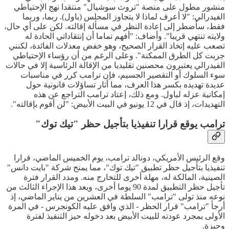
منشور مطول على منصة "تروث سوشيال" منتقدا نهج الإحتياطي
الفيدرالي: "لا أعرف لماذا لا يتجاوز المجلس (باول). ربما، وربما
فقط، سأضطر إلى إعادة النظر في مسألة إقالته. لكن على أي حال،
ولايته تنتهي قريبا". وأضاف: "أفهم تماما أن إنتقاداتي الحادة له
تصعب عليه إتخاذ القرار الصحيح، وهو خفض معدلات الفائدة، لكنني
جربت كل الطرق الممكنة". وعلى الرغم من أن رؤساء الإحتياطي
الفيدرالي يعتبرون محصنين تقليديا من الإقالة الرئاسية إلا في حالات
سوء السلوك أو التقصير الجسيم، فإن ترامب كرر في مناسبات
عديدة تهديده بكسر هذا العرف، مما أثار تساؤلات قانونية حول
إمكانية عزله لباول. ومع ذلك، إعتاد ترامب التراجع عن هذه
التهديدات، إذ قال في 12 يونيو في البيت الأبيض: "لن أقوم بإقالته".
ترامب يوقع قرارا تنفيذيا بتأجيل حظر "تيك توك"
وقع الرئيس الأمريكي، دونالد ترامب، يوم الخميس الماضي، قرارا
تنفيذيا بتأجيل حظر تطبيق "تيك توك"، مما يمنح شركة "بايت دانس"
الصينية، المالكة له، مهلة أخرى للتخارج منه. ومدد القرار فترة
تأجيل حظر التطبيق لمدة 90 يوما أخرى، ويعد هذا الإجراء الثالث من
نوعه منذ تولى "ترامب" السلطة في العشرين من يناير الماضي، إذ
أرجأ "ترامب" قرار الحظر - الذي وافق عليه الكونجرس - في المرة
الأولى بمجرد عودته للبيت الأبيض بعد دخوله حيز التنفيذ لفترة
وجيزة.