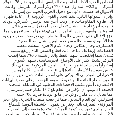
إنخفاض العقود الآجلة لخام برنت القياسي العالمي بمقدار 1.78 دولار
أميركي، أو 2.3%، ليتداول عند 77.07 دولار أميركي للبرميل. وكانت
الأسواق قد حسنت آدائها، مع دخول الحرب الجوية بين إسرائيل
وإيران أسبوعها الثاني، بينما تسعى القوى الأوروبية إلى إعادة طهران
إلى طاولة المفاوضات، في وقت أعلن فيه الرئيس الأميركي، دونالد
ترامب، أن إتخاذ قرار بشأن تدخل بلاده المحتمل سيحسم خلال
أسبوعين. وأسهمت هذه التطورات في تهدئة مزاج المستثمرين، مما
عزز الإقبال على الأصول عالية المخاطر التي تعرضت لضغوط بيعية
هذا الأسبوع، وسط حالة من عدم اليقين بشأن أمد التصعيد
العسكري. وفي إنعكاس لإتجاه الأيام الأخيرة، سجلت معظم
القطاعات إرتفاعا ، بما في ذلك قطاع السفر، الذي إرتفع بنسبة
1.2%، بينما إنخفضت أسهم النفط والغاز بنسبة 0.6%. بينما إنصب
التركيز بشكل كبير على الأوضاع الجيوسياسية، تشهد الأسواق
إستقرارا بعد سلسلة من إجراءات البنوك المركزية، بما في ذلك
خفض سويسرا لأسعار الفائدة إلى 0%، وإبقاء بنك إنكلترا وبنك
الإحتياطي الفيدرالي الأميركي على أسعار الفائدة دون تغيير. وأبقت
الصين أسعار الفائدة المرجعية ثابتة يوم الجمعة. وعلى صعيد البيانات
الإقتصادية، أعلن مكتب الإحصاءات الوطنية في المملكة المتحدة،
الجمعة 21 يونيو، أن الإقتراض العام بلغ 17.7 مليار جنيه إسترليني،
مما يعادل 23.8 مليار دولار، في مايو، بزيادة قدرها 700 جنيه
إسترليني عن العام السابق، فيما تراجعت مبيعات التجزئة. وبلغ عجز
الموازنة - المعرف بأنه الإقتراض لتمويل الأنشطة اليومية للقطاع
العام، والذي تعهدت حكومة المملكة المتحدة بخفضه إلى الصفر -
12.8 مليار جنيه إسترليني، بإنخفاض قدره 1.7 مليار جنيه إسترليني