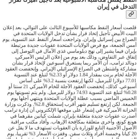
التدخل في إيران
قلصت أسعار النفط مكاسبها للأسبوع الثالث على التوالي، بعد إعلان
البيت الأبيض تأجيل إتخاذ قرار بشأن تدخل الولايات المتحدة في
الصراع بين إسرائيل وإيران. وتراجعت أسعار النفط عند التسوية، يوم
أمس الجمعة، مع فرض الولايات المتحدة عقوبات جديدة مرتبطة
بإيران فيما يشير إلى نهج دبلوماسي غذى الآمال في التوصل إلى
إتفاق عبر التفاوض، وذلك بعد يوم من إعلان الرئيس الأميركي،
دونالد ترامب، أن الأمر ربما يستغرق أسبوعين لإتخاذ قرار بشأن
مشاركة واشنطن في الصراع الإسرائيلي الإيراني. وإنخفضت العقود
الآجلة لخام برنت بمقدار 1.84 دولار أو 2.33% لتبلغ عند التسوية
77.01 دولارا للبرميل، لكنها إرتفعت بنسبة 3.2% على أساس
أسبوعي. كذلك، إنخفضت العقود الآجلة للخام الأميركي 21 سنتا أو
0.28% لتبلغ عند التسوية 74.93 دولار للبرميل. ولم يتم تسويتها يوم
الخميس الماضي بسبب عطلة الولايات المتحدة وينتهي أجلها يوم
الجمعة. لكن إرتفع تسليم شهر أقرب إستحقاق 2.8%. وذكرت وزارة
الخزانة الأميركية في إشعار على موقعها الإلكتروني أن إدارة ترامب
أصدرت عقوبات جديدة متعلقة بإيران، شملت كيانين مقرهما في
هونغ كونغ، وأخرى متعلقة بمكافحة الإرهاب. وأفاد مكتب مراقبة
الأصول الأجنبية التابع للوزارة بأن العقوبات تستهدف ما لا يقل عن
20 كيانا وخمسة أفراد وثلاث سفن. وقفزت الأسعار 3% تقريبا، يوم