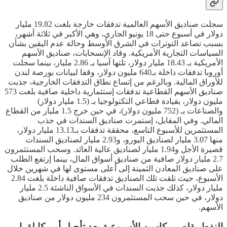
سجلت صناديق الأسهم العالمية تدفقات خارجة بلغت 19.82 مليار
دولار في أسبوع حتى 18 يونيو الجاري، وهي الأكبر في ثلاثة أشهر،
بسبب تصاعد التوترات في الشرق الأوسط وحالة عدم اليقين بشأن
السياسات التجارية الأمريكية. وقاد الإنسحابات، صناديق الأسهم
الأمريكية بـ 18.43 مليار دولار، تلتها آسيا بـ 2.86 مليار، بينما سجلت
أوروبا تدفقات داخلة بـ640 مليون دولار، وقفا لبيانات بورصة لندن
للأوراق المالية. وبالرغم من إتساع نطاق التدفقات الخارجية، جذبت
صناديق الأسهم القطاعية تدفقات إستثمارية داخلية صافية بلغت 573
مليون دولار، بقيادة قطاعي التكنولوجيا بـ (1.5 مليار دولار)
والصناعات بـ (752 مليون دولار)، في حين خرج 1.5 مليار من القطاع
المالي. وفي المقابل، إستمرت صناديق السندات في جذب
المستثمرين للأسبوع التاسع، محققة تدفقات بـ13.13 مليار دولار،
منها 3.07 مليار لصناديق اليورو، و2.93 مليار لصناديق السندات
قصيرة الأجل و1.94 مليار لصناديق عالية العائد. وسحب المستثمرون
2.7 مليار دولار صافية من صناديق أسواق المال، بينما إرتفع الطلب
على صناديق المعادن الثمينة إلى أعلى مستوى لها في شهرين خلال
الأسبوع، حيث تلقت تلك الصناديق تدفقات صافية داخلة بلغت 2.84
مليار دولار، كذلك جذبت السندات في الأسواق الناشئة 2.5 مليار
دولار، في حين سحب المستثمرون 234 مليون دولار من صناديق
الأسهم.
النفط يقلص مكاسبه الأسبوعية بعد تأجيل أميركا لقرار