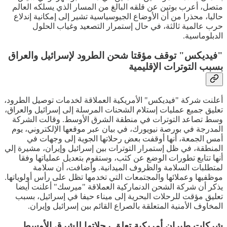
متصل، أعرب بوتين عن قلقه البالغ من المسار الذي يسلكه العالم
حاليا، محذرا من أن الأوضاع الجيوسياسية تشير إلى إمكانية إندلاع
حرب عالمية ثالثة، في حال إستمرار التصعيد وغياب الحلول
الدبلوماسية.
"فيديكس" توقف مؤقتا شحن الطرود لإسرائيل والعراق
بسبب التوترات الإقليمية
أعلنت شركة "فيديكس" الأمريكية العملاقة لخدمات توصيل الطرود،
تعليق جميع عمليات إستلام الشحنات المرسلة إلى إسرائيل والعراق،
وسط تصاعد التوترات في منطقة الشرق الأوسط. وقالت الشركة
المدرجة في بورصة نيويورك، في بيان عبر موقعها الإلكتروني، يوم
أمس الجمعة، أنها أوقفت بعض رحلاتها الجوية إلى وجهات في
المنطقة، في ظل إستمرار التوترات بين إسرائيل وإيران، مشيرة إلي
أنها تتابع تطورات الوضع عن كثب، وستقوم بتعديل عملياتها وفقا
لمتطلبات السلامة والظروف الميدانية. وأضافت، أن سلامة
موظفيها وعملائها والمجتمعات التي تخدمها تظل على رأس أولوياتها.
يذكر أن شركة الشحن الدنماركية العملاقة "ميرسك" أعلنت أيضا
تعليق مؤقت للرحلات البحرية إلى ميناء حيفا في إسرائيل، بسبب
المخاوف الأمنية المتعلقة بالصراع القائم بين إسرائيل وإيران.
شركات طيران أمريكية تعلق رحلاتها للشرق الأوسط