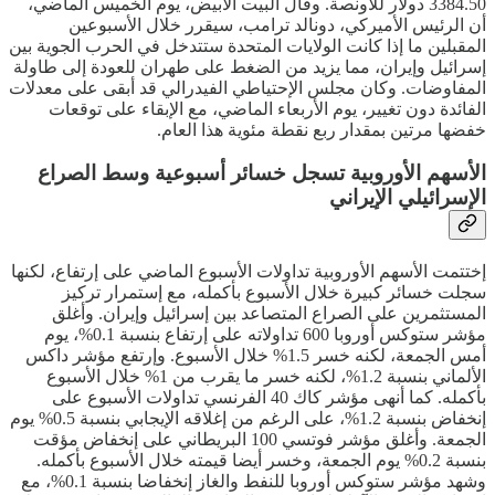
3384.50 دولار للأونصة. وقال البيت الأبيض، يوم الخميس الماضي،
أن الرئيس الأميركي، دونالد ترامب، سيقرر خلال الأسبوعين
المقبلين ما إذا كانت الولايات المتحدة ستتدخل في الحرب الجوية بين
إسرائيل وإيران، مما يزيد من الضغط على طهران للعودة إلى طاولة
المفاوضات. وكان مجلس الإحتياطي الفيدرالي قد أبقى على معدلات
الفائدة دون تغيير، يوم الأربعاء الماضي، مع الإبقاء على توقعات
خفضها مرتين بمقدار ربع نقطة مئوية هذا العام.
الأسهم الأوروبية تسجل خسائر أسبوعية وسط الصراع
الإسرائيلي الإيراني
إختتمت الأسهم الأوروبية تداولات الأسبوع الماضي على إرتفاع، لكنها
سجلت خسائر كبيرة خلال الأسبوع بأكمله، مع إستمرار تركيز
المستثمرين على الصراع المتصاعد بين إسرائيل وإيران. وأغلق
مؤشر ستوكس أوروبا 600 تداولاته على إرتفاع بنسبة 0.1%، يوم
أمس الجمعة، لكنه خسر 1.5% خلال الأسبوع. وإرتفع مؤشر داكس
الألماني بنسبة 1.2%، لكنه خسر ما يقرب من 1% خلال الأسبوع
بأكمله. كما أنهى مؤشر كاك 40 الفرنسي تداولات الأسبوع على
إنخفاض بنسبة 1.2%، على الرغم من إغلاقه الإيجابي بنسبة 0.5% يوم
الجمعة. وأغلق مؤشر فوتسي 100 البريطاني على إنخفاض مؤقت
بنسبة 0.2% يوم الجمعة، وخسر أيضا قيمته خلال الأسبوع بأكمله.
وشهد مؤشر ستوكس أوروبا للنفط والغاز إنخفاضا بنسبة 0.1%، مع