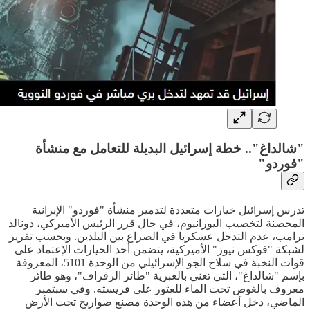
"شالداغ".. خطة إسرائيل البديلة للتعامل مع منشأة
"فوردو"
تدرس إسرائيل خيارات متعددة لتدمير منشأة "فوردو" الإيرانية
المحصنة لتخصيب اليورانيوم، في حال قرر الرئيس الأميركي، دونالد
ترامب، عدم التدخل عسكريا في الصراع بين البلدين. وبحسب تقرير
لشبكة "فوكس نيوز" الأميركية، يتضمن أحد الخيارات الإعتماد على
قوات النخبة في سلاح الجو الإسرائيلي من الوحدة 5101، المعروفة
بإسم "شالداغ"، التي تعني بالعبرية "طائر الرفراف"، وهو طائر
معروف بالغوص تحت الماء للعثور على فريسته. وفي سبتمبر
الماضي، دخل أعضاء من هذه الوحدة مصنع صواريخ تحت الأرض