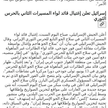
الأمر".
إسرائيل تعلن إغتيال قائد لواء المسيرات الثاني بالحرس
الثوري
أعلن الجيش الإسرائيلي، صباح اليوم السبت، إغتيال قائد لواء
المسيرات الثاني في سلاح الجو التابع للحرس الثوري الإيراني. وقال
الجيش الإسرائيلي في بيان، أن "سلاح الجو هاجم وإغتال بواسطة
طائرات مقاتلة أمين فور جودخي، قائد لواء الطائرات غير المأهولة
الثاني في سلاح الجو التابع للحرس الثوري". وتابع: "في إطار منصبه،
دفع أمين فور جودخي مئات الطائرات غير المأهولة نحو أراضي
إسرائيل، من منطقة الأهواز جنوب غربي إيران". و"بعد إغتيال، طهار
فور، قائد مقر الطائرات غير المأهولة في سلاح الجو التابع للحرس
الثوري في 13 يونيو، تولى جودخي دورا مركزيا في نشاطات المقر"،
وفق بيان الجيش الإسرائيلي. ولم يتضح على الفور الموقع الذي تم به
إستهداف المسؤول العسكري الإيراني البارز. وكان سلاح الجو
الإسرائيلي قد أعلن في وقت مبكر من صباح اليوم السبت، أنه شن
موجة جديدة من الغارات على مواقع لتخزين الصواريخ وإطلاقها
وسط إيران، في اليوم التاسع من الحرب بين البلدين. وفي منشور
على منصة "إكس"، أفاد سلاح الجو الإسرائيلي أنه إستهدف "بنية
تحتية لتخزين الصواريخ وإطلاقها في وسط إيران". وفي السياق ذاته،
أعلن التلفزيون الإيراني عن "هجوم إرهابي يستهدف مبنى سكنيا في