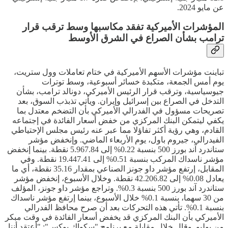
عن مايو 2024.
المؤشرات الأميركية تفقد مكاسبها وسط ترقب قرار
ترامب بشأن الصراع في الشرق الأوسط
تباينت مؤشرات الأسهم الأميركية في ختام تعاملات وول ستريت،
يوم أمس الجمعة، متكبدة خسائر أسبوعية، وسط توترات
جيوسياسية، وترقب قرار الرئيس الأميركي، دونالد ترامب، بشأن
التدخل في الصراع بين إسرائيل وإيران. ويأتي تذبذب السوق، بعد
تصريحات مسؤول في الفدرالي الأميركي بأن التضخم معتدل بما
يكفي ليتمكن البنك المركزي من خفض أسعار الفائدة في إجتماعه
القادم، وهي رؤية أكثر تفاؤلا مما عبر عنه رئيس مجلس الإحتياطي
الفيدرالي، جيروم باول، يوم الأربعاء الماضي. وإنخفض مؤشر
ستاندرد آند بورز 500 بنسبة 0.22% إلى 5.967.84 نقطة. بينما إنخفض
مؤشر ناسداك المركب بنسبة 0.51% إلى 19.447.41 نقطة. وفي
المقابل، إرتفع مؤشر داو جونز الصناعي بمقدار 35.16 نقطة، أي ما
يعادل 0.08% إلى 42.206.82 نقطة. وخلال الأسبوع، إنخفض مؤشر
ستاندرد آند بورز 500 بنسبة 0.3%. وتراجع مؤشر داو جونز، المؤلف
من 30 سهما، بنسبة 0.1% خلال الأسبوع، بينما إرتفع مؤشر ناسداك
بنسبة 0.1%. تأتي هذه التحركات بعد أن صرح محافظ الفدرالي
الأميركي بأن البنك المركزي قد يخفض أسعار الفائدة في وقت مبكر
من يوليو. وقال خلال مقابلة مع برنامج "سكواك بوكس": "أعتقد أننا