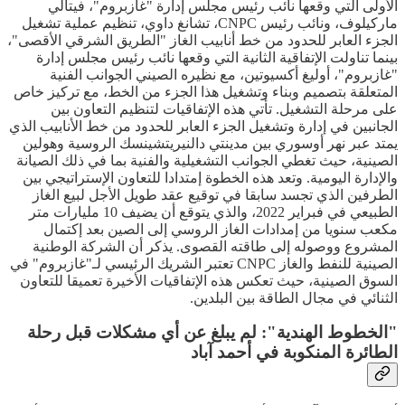
الأولى التي وقعها نائب رئيس مجلس إدارة "غازبروم"، فيتالي
ماركيلوف، ونائب رئيس CNPC، تشانغ داوي، تنظيم عملية تشغيل
الجزء العابر للحدود من خط أنابيب الغاز "الطريق الشرقي الأقصى"،
بينما تناولت الإتفاقية الثانية التي وقعها نائب رئيس مجلس إدارة
"غازبروم"، أوليغ أكسيوتين، مع نظيره الصيني الجوانب الفنية
المتعلقة بتصميم وبناء وتشغيل هذا الجزء من الخط، مع تركيز خاص
على مرحلة التشغيل. تأتي هذه الإتفاقيات لتنظيم التعاون بين
الجانبين في إدارة وتشغيل الجزء العابر للحدود من خط الأنابيب الذي
يمتد عبر نهر أوسوري بين مدينتي دالنيريتشينسك الروسية وهولين
الصينية، حيث تغطي الجوانب التشغيلية والفنية بما في ذلك الصيانة
والإدارة اليومية. وتعد هذه الخطوة إمتدادا للتعاون الإستراتيجي بين
الطرفين الذي تجسد سابقا في توقيع عقد طويل الأجل لبيع الغاز
الطبيعي في فبراير 2022، والذي يتوقع أن يضيف 10 مليارات متر
مكعب سنويا من إمدادات الغاز الروسي إلى الصين بعد إكتمال
المشروع ووصوله إلى طاقته القصوى. يذكر أن الشركة الوطنية
الصينية للنفط والغاز CNPC تعتبر الشريك الرئيسي لـ"غازبروم" في
السوق الصينية، حيث تعكس هذه الإتفاقيات الأخيرة تعميقا للتعاون
الثنائي في مجال الطاقة بين البلدين.
"الخطوط الهندية": لم يبلغ عن أي مشكلات قبل رحلة
الطائرة المنكوبة في أحمد آباد