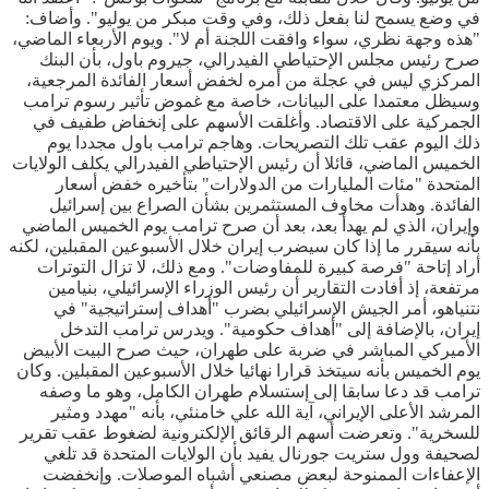
في وضع يسمح لنا بفعل ذلك، وفي وقت مبكر من يوليو". وأضاف:
"هذه وجهة نظري، سواء وافقت اللجنة أم لا". ويوم الأربعاء الماضي،
صرح رئيس مجلس الإحتياطي الفيدرالي، جيروم باول، بأن البنك
المركزي ليس في عجلة من أمره لخفض أسعار الفائدة المرجعية،
وسيظل معتمدا على البيانات، خاصة مع غموض تأثير رسوم ترامب
الجمركية على الاقتصاد. وأغلقت الأسهم على إنخفاض طفيف في
ذلك اليوم عقب تلك التصريحات. وهاجم ترامب باول مجددا يوم
الخميس الماضي، قائلا أن رئيس الإحتياطي الفيدرالي يكلف الولايات
المتحدة "مئات المليارات من الدولارات" بتأخيره خفض أسعار
الفائدة. وهدأت مخاوف المستثمرين بشأن الصراع بين إسرائيل
وإيران، الذي لم يهدأ بعد، بعد أن صرح ترامب يوم الخميس الماضي
بأنه سيقرر ما إذا كان سيضرب إيران خلال الأسبوعين المقبلين، لكنه
أراد إتاحة "فرصة كبيرة للمفاوضات". ومع ذلك، لا تزال التوترات
مرتفعة، إذ أفادت التقارير أن رئيس الوزراء الإسرائيلي، بنيامين
نتنياهو، أمر الجيش الإسرائيلي بضرب "أهداف إستراتيجية" في
إيران، بالإضافة إلى "أهداف حكومية". ويدرس ترامب التدخل
الأميركي المباشر في ضربة على طهران، حيث صرح البيت الأبيض
يوم الخميس بأنه سيتخذ قرارا نهائيا خلال الأسبوعين المقبلين. وكان
ترامب قد دعا سابقا إلى إستسلام طهران الكامل، وهو ما وصفه
المرشد الأعلى الإيراني، آية الله علي خامنئي، بأنه "مهدد ومثير
للسخرية". وتعرضت أسهم الرقائق الإلكترونية لضغوط عقب تقرير
لصحيفة وول ستريت جورنال يفيد بأن الولايات المتحدة قد تلغي
الإعفاءات الممنوحة لبعض مصنعي أشباه الموصلات. وإنخفضت