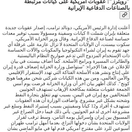
"رويترز": عقوبات أمريكية على كيانات مرتبطة
بالصناعات الدفاعية الإيرانية
أعلنت إدارة الرئيس الأمريكي، دونالد ترامب، إصدار عقوبات جديدة
متعلقة بإيران شملت 8 كيانات وسفينة ومسؤولا بسبب توفير معدات
حساسة لصناعة الدفاع الإيرانية. وقال وزير الخزانة الأمريكي،
سكوت بيسنت، أن الولايات المتحدة لا تزال عازمة على عرقلة أي
جهد تقوم به إيران لشراء التكنولوجيا والمكونات والآلات الحساسة
ذات الإستخدام المزدوج التي تدعم صواريخ النظام الباليستية
والطائرات المسيرة وبرامج الأسلحة. كما أضاف بيسنت في بيان
للإعلان عن هذا الإجراء: "ستواصل وزارة الخزانة إضعاف قدرة إيران
على إنتاج ونشر هذه الأسلحة الفتاكة التي تهدد الإستقرار الإقليمي
والأمن العالمي، ومن بين هذه الكيانات شركتي شحن مقرهما هونج
كونج". كذلك أظهر بيان آخر أن وزارة الخزانة فرضت يوم أمس
الجمعة عقوبات متعلقة بمكافحة الإرهاب تستهدف الحوثيين
المتحالفين مع إيران في اليمن، بسبب تهم تتعلق بتجارة النفط
وشحنه بشكل غير مشروع. وأضافت الوزارة أن هذه العقوبات
تستهدف 4 أفراد و12 كيانا وسفينتين بسبب إستيراد النفط وسلع غير
مشروعة أخرى لدعم الحوثيين. يأتي ذلك فيما دخل الصراع غير
المسبوق بين إيران وإسرائيل يومه الثامن، وسط ترقب لقرار
الولايات المتحدة بشأن دخولها النزاع، بعدما أمهل ترامب طهران
أسبوعين للرد على مقترح أمريكي قدم لها في مايو الماضي بشأن