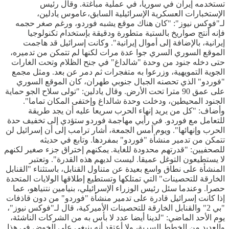
تستخدمه إيران في سوريا، في عملية مباغتة. وقال رئيس
الإستخبارات العسكرية الإسرائيلية السابق،عاموس يادلين،
لـ"فوكس نيوز": "كان هناك موقع يشبه فوردو، ورغم صغر حجمه
فإنه أنتج صواريخ بالستية متطورة ودقيقة بإستخدام تكنولوجيا
إيرانية، بالإضافة إلى أموال إيرانية". وكانت إسرائيل قد هاجمت
الموقع السوري السري جوا عدة مرات لكنها لم تتمكن من تدميره،
حتى دخله جنود من وحدة "شالداغ" في جنح الظلام وتحت الغارات
الجوية التمويهية، وزرعوا به متفجرات ثم دمر عن بعد. ومثل مجمع
"فوردو" الذي تحصنه الجبال جنوبي طهران، كان الموقع السوري
على عمق 90 مترا تحت الأرض. وقال يادلين: "تولى سلاح الجو حماية
الجنود المحيطين، ودخلت وحدة شالداغ وإختفى المكان تماما".
وأضاف: "كل من يريد إنهاء الحرب سريعا عليه أن يجد طريقة
للتعامل مع فوردو. في رأيي مهاجمة فوردو ستؤدي إلى تخفيف حدة
الحرب وإنهائها". ويوم أمس الجمعة، أشار ترامب إلى أن إسرائيل لن
تتمكن من تدمير منشأة "فوردو" بمفردها. وتابع في حديثه
للصحفيين: "قدرتهم محدودة للغاية. يمكنهم إختراق جزء صغير لكنهم
لا يستطيعون التوغل عميقا. ليست لديهم هذه القدرة". وتعتبر
المنشأة على نطاق واسع بعيدة عن متناول القنابل، باستثناء "القنابل
الخارقة للتحصينات" التي تمتلكها وتستطيع إطلاقها الولايات المتحدة
حصرا. وعندما سئل رئيس الوزراء الإسرائيلي، بنيامين نتنياهو، عما
إذا كانت إسرائيل قادرة على تدمير منشأة "فوردو" من دون قاذفات
"بي 2" والقنابل الخارقة للتحصينات الأميركية، قال لـ"فوكس نيوز"،
يوم الأحد الماضي: "لدينا أيضا عدد لا بأس به من الشركات الناشئة،
والعديد من الخطط السرية، ولا أعتقد أنه ينبغي علي الخوض في هذا