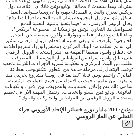
تمثل بالفعل 40% من الاقتصاد العالمي، ومن البديهي أن هذه النسبة
ستزداد، وهذا سيحدث لا محالة". وتابع بوتين قائلا أن "علاقات دول
بريكس تتعزز، والتجارة المتبادلة تنمو، وأن روسيا ستواصل العمل
بشكل وثيق مع دول المجموعة بشأن البنية التحتية لعمليات الدفع".
وقال الرئيس الروسي، أنه "فيما يتعلق بالبنية التحتية للدفع،
فسنواصل هنا التعاون الوثيق مع زملائنا في مجموعة "بريكس"،
وبناء آليات وخدمات فعالة وموثوقة، وأكرر، مستقلة عن التدخل
الخارجي". وأوضح، أنه ينبغي تعميم إستخدام الروبل الرقمي، مشيرا
إلى أنه تم الطلب من البنك المركزي ومجلس الوزراء تسريع إطلاقه
على نطاق واسع، مضيفا "المهمة هي نشر إستخدام الروبل الرقمي
على نطاق واسع، سواء بين المواطنين أو المؤسسات المصرفية..
نطلب من البنك المركزي والحكومة تسريع الإجراءات اللازمة وتحديد
توقيت الإنتقال إلى مرحلة جديدة من التطور التكنولوجي لقطاعنا
المالي". وإختتم بوتين قائلا "لقد نفذ في روسيا مشروع تجريبي منذ
ما يقرب من عامين، حيث تم الانتهاء من جميع العمليات الرئيسية،
بما في ذلك فتح وإغلاق الحسابات، والتحويلات بين الأفراد والكيانات
القانونية، ودفع ثمن السلع والخدمات.. وتتمثل المهمة الآن في تعميم
إستخدام الروبل الرقمي بين المواطنين والشركات والبنوك".
بوتين: 200 مليار يورو خسائر الإتحاد الأوروبي جراء
التخلي عن الغاز الروسي