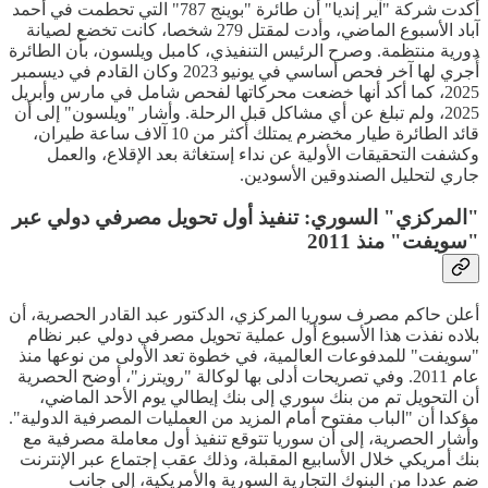
أكدت شركة "آير إنديا" أن طائرة "بوينج 787" التي تحطمت في أحمد
آباد الأسبوع الماضي، وأدت لمقتل 279 شخصا، كانت تخضع لصيانة
دورية منتظمة. وصرح الرئيس التنفيذي، كامبل ويلسون، بأن الطائرة
أُجري لها آخر فحص أساسي في يونيو 2023 وكان القادم في ديسمبر
2025، كما أكد أنها خضعت محركاتها لفحص شامل في مارس وأبريل
2025، ولم تبلغ عن أي مشاكل قبل الرحلة. وأشار "ويلسون" إلى أن
قائد الطائرة طيار مخضرم يمتلك أكثر من 10 آلاف ساعة طيران،
وكشفت التحقيقات الأولية عن نداء إستغاثة بعد الإقلاع، والعمل
جاري لتحليل الصندوقين الأسودين.
"المركزي" السوري: تنفيذ أول تحويل مصرفي دولي عبر
"سويفت" منذ 2011
أعلن حاكم مصرف سوريا المركزي، الدكتور عبد القادر الحصرية، أن
بلاده نفذت هذا الأسبوع أول عملية تحويل مصرفي دولي عبر نظام
"سويفت" للمدفوعات العالمية، في خطوة تعد الأولى من نوعها منذ
عام 2011. وفي تصريحات أدلى بها لوكالة "رويترز"، أوضح الحصرية
أن التحويل تم من بنك سوري إلى بنك إيطالي يوم الأحد الماضي،
مؤكدا أن "الباب مفتوح أمام المزيد من العمليات المصرفية الدولية".
وأشار الحصرية، إلى أن سوريا تتوقع تنفيذ أول معاملة مصرفية مع
بنك أمريكي خلال الأسابيع المقبلة، وذلك عقب إجتماع عبر الإنترنت
ضم عددا من البنوك التجارية السورية والأمريكية، إلى جانب