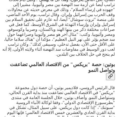
ترامب أيضا عن أزمة سد النهضة بين مصر وأثيوبيا، مشيرا إلى
"جهوده في إرساء السلام"، وذلك في معرض حديثه عن محاولات
وقف الحرب بين إسرائيل وإيران. وقال ترامب، يوم الأحد الماضي،
على منصة "تروث سوشال" أيضا، أنه عازم على تحقيق السلام بين
إسرائيل وإيران وإرساء التهدئة في الشرق الأوسط، كما فعل في
صراعات مختلفة ذكر من بينها الهند وباكستان، وصربيا وكوسوفو،
ومصر وأثيوبيا. وكتب: "مثال آخر هو مصر وأثيوبيا وصراعهما حول
سد ضخم يؤثر على نهر النيل العظيم"، مؤكدا أن "هناك سلاما حاليا،
على الأقل حتى الآن، بفضل تدخلي، وسيبقى كذلك". وكان ترامب
لعب دور الوسيط في مفاوضات سد النهضة أثناء ولايته الأولى، إلا أنه
لم ينجح في حل الخلاف بين البلدين.
بوتين: حصة "بريكس" من الاقتصاد العالمي تضاعفت
وتواصل النمو
قال الرئيس الروسي، فلاديمير بوتين، أن حصة دول مجموعة
"بريكس" في الاقتصاد العالمي تضاعفت منذ بداية القرن الحالي،
وستواصل النمو. وأضاف بوتين، خلال الجلسة العامة في منتدى
"بطرسبورغ الإقتصادي الدولي"، وفقا لوكالة الأنباء الروسية
"سبوتنك"، "إذا كانت دول بريكس، على سبيل المثال، تشكل في
بداية القرن الحادي والعشرين خمس الاقتصاد العالمي؛ فإنها اليوم