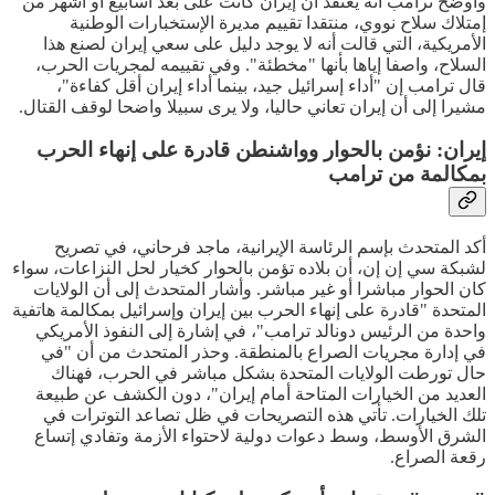
وأوضح ترامب أنه يعتقد أن إيران كانت على بعد أسابيع أو أشهر من
إمتلاك سلاح نووي، منتقدا تقييم مديرة الإستخبارات الوطنية
الأمريكية، التي قالت أنه لا يوجد دليل على سعي إيران لصنع هذا
السلاح، واصفا إياها بأنها "مخطئة". وفي تقييمه لمجريات الحرب،
قال ترامب إن "أداء إسرائيل جيد، بينما أداء إيران أقل كفاءة"،
مشيرا إلى أن إيران تعاني حاليا، ولا يرى سبيلا واضحا لوقف القتال.
إيران: نؤمن بالحوار وواشنطن قادرة على إنهاء الحرب
بمكالمة من ترامب
أكد المتحدث بإسم الرئاسة الإيرانية، ماجد فرحاني، في تصريح
لشبكة سي إن إن، أن بلاده تؤمن بالحوار كخيار لحل النزاعات، سواء
كان الحوار مباشرا أو غير مباشر. وأشار المتحدث إلى أن الولايات
المتحدة "قادرة على إنهاء الحرب بين إيران وإسرائيل بمكالمة هاتفية
واحدة من الرئيس دونالد ترامب"، في إشارة إلى النفوذ الأمريكي
في إدارة مجريات الصراع بالمنطقة. وحذر المتحدث من أن "في
حال تورطت الولايات المتحدة بشكل مباشر في الحرب، فهناك
العديد من الخيارات المتاحة أمام إيران"، دون الكشف عن طبيعة
تلك الخيارات. تأتي هذه التصريحات في ظل تصاعد التوترات في
الشرق الأوسط، وسط دعوات دولية لاحتواء الأزمة وتفادي إتساع
رقعة الصراع.