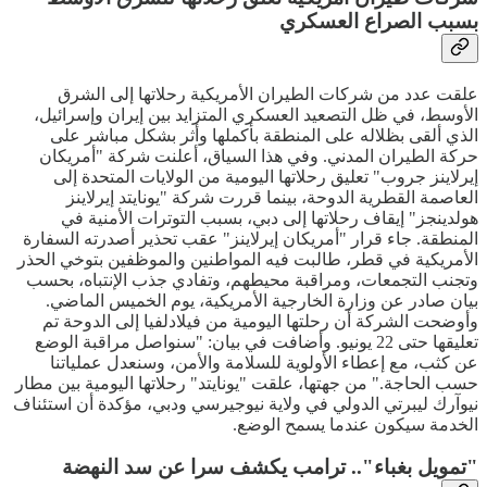
بسبب الصراع العسكري
علقت عدد من شركات الطيران الأمريكية رحلاتها إلى الشرق
الأوسط، في ظل التصعيد العسكري المتزايد بين إيران وإسرائيل،
الذي ألقى بظلاله على المنطقة بأكملها وأثر بشكل مباشر على
حركة الطيران المدني. وفي هذا السياق، أعلنت شركة "أمريكان
إيرلاينز جروب" تعليق رحلاتها اليومية من الولايات المتحدة إلى
العاصمة القطرية الدوحة، بينما قررت شركة "يونايتد إيرلاينز
هولدينجز" إيقاف رحلاتها إلى دبي، بسبب التوترات الأمنية في
المنطقة. جاء قرار "أمريكان إيرلاينز" عقب تحذير أصدرته السفارة
الأمريكية في قطر، طالبت فيه المواطنين والموظفين بتوخي الحذر
وتجنب التجمعات، ومراقبة محيطهم، وتفادي جذب الإنتباه، بحسب
بيان صادر عن وزارة الخارجية الأمريكية، يوم الخميس الماضي.
وأوضحت الشركة أن رحلتها اليومية من فيلادلفيا إلى الدوحة تم
تعليقها حتى 22 يونيو. وأضافت في بيان: "سنواصل مراقبة الوضع
عن كثب، مع إعطاء الأولوية للسلامة والأمن، وسنعدل عملياتنا
حسب الحاجة." من جهتها، علقت "يونايتد" رحلاتها اليومية بين مطار
نيوآرك ليبرتي الدولي في ولاية نيوجيرسي ودبي، مؤكدة أن استئناف
الخدمة سيكون عندما يسمح الوضع.
"تمويل بغباء".. ترامب يكشف سرا عن سد النهضة