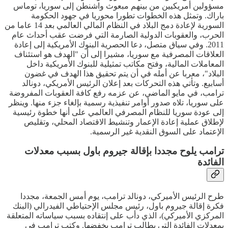
مسؤولين أمريكيين من بينهم مبعوث واشنطن إلى سوريا، توماس
باراك. وتمثل هذه الخطوات تطورا محوريا في جهود الحكومة
السورية لإعادة دمج البلاد في النظام المالي العالمي بعد 14 عاما من
الحرب، والعقوبات الدولية الصارمة التي فرضت عقب أحداث عام
2011. وفي سياق متصل، دعا الحصرية البنوك الأمريكية إلى إعادة
العلاقات المصرفية مع سوريا، مشيرا إلى أن "الهدف هو استئناف
المعاملات المالية، وفتح مكاتب تمثيلية للبنوك الأمريكية داخل
البلاد"، معربا عن أمله في أن يتم تحقيق هذا الهدف في غضون
أسابيع. وتأتي هذه التحركات بعد إعلان الرئيس الأمريكي، دونالد
ترامب، في مايو الماضي، عن عزمه رفع كافة العقوبات المفروضة
على سوريا، تلاه صدور أوامر تنفيذية رسمية بإلغاء جزء منها. وينظر
إلى عودة سوريا للنظام المصرفي العالمي على أنها خطوة رئيسية
لإطلاق عملية إعادة الإعمار وتنشيط الاقتصاد المحلي، وتقليص
الإعتماد على السوق النقدية غير الرسمية.
ترامب يلوح مجددا بإقالة جيروم باول بسبب معدلات
الفائدة
طرح الرئيس الأميركي، دونالد ترامب، يوم أمس الجمعة، مجددا
فكرة إقالة جيروم باول، رئيس مجلس الإحتياطي الفيدرالي (البنك
المركزي الأميركي)، الذي دأب على إنتقاده بسبب سياساته المتعلقة
بمعدلات الفائدة التي يطالب ترامب بخفضها. وكتب ترامب في