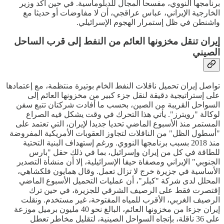
برنامجها النووي، مفسحا المجال للدبلوماسية. في حين أكد وزير
الخارجية الإيراني، عباس عراقجي، أن لا مفاوضات أو حديثا مع
واشنطن في ظل إستمرار الهجوم الإسرائيلي.
إيران تنقل مخزونها العائم من النفط إلى قرب الساحل
الصيني
تواصل إيران تحميل ناقلات النفط الخام بوتيرة منتظمة، مع إعتمادها
على إستراتيجية دقيقة لنقل جزء كبير من مخزونها العائم إلى
السواحل القريبة من الصين، بحسب ما أفادت شركتان تتبع سفن
لوكالة "رويترز". يأتي هذا التحرك في وقت يشكل فيه الصراع
المستمر منذ الأسبوع الماضي تحديا جديدا لإيران، التي تعتمد على
"أسطول الظل" من الناقلات لتجاوز العقوبات الأمريكية المفروضة
منذ 2018 بسبب برنامجها النووي. ورغم إستهداف البنية التحتية
للطاقة في كل من إيران وإسرائيل، بما في ذلك حقل "بارس
الجنوبي" الإيراني ومصفاة حيفا الإسرائيلية، إلا أن منشأة التصدير
الأساسية في جزيرة خرج لا تزال تعمل. وقال همايون فلكشاهي،
المحلل لدى شركة "كبلر"، أن عمليات التحميل الأسبوع الماضي
إقتصرت فقط على الرصيف الشرقي للجزيرة، في حين ترك
الرصيف الغربي، الأقرب للمياه المفتوحة، غير مستخدم. ونقلت
إيران جزءا من مخزونها العائم، البالغ نحو 40 مليون برميل موزعة
على 36 ناقلة، بإتجاه السواحل الصينية، لتقليل مخاطر تعطل