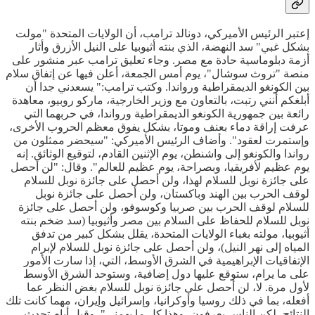
إعتبر الرئيس الأميركي، دونالد ترامب، أن الولايات المتحدة "مولت
بشكل غبي" سد النهضة، الذي بنته أثيوبيا على النيل الأزرق وأثار
أزمة دبلوماسية حادة مع مصر. وجاء تعليق ترامب عبر منشور على
منصة "تروث سوشال"، يوم أمس الجمعة، أعلن فيها عن إتفاق سلام
بين الكونغو الديمقراطية ورواندا. وكتب ترامب:" يسعدني جدا أن
أبلغكم أنني رتبت، بالتعاون مع وزير الخارجية، ماركو روبيو، معاهدة
رائعة بين جمهورية الكونغو الديمقراطية ورواندا، في حربهما التي
عرفت إراقة دماء بعنف وموتا، بشكل يفوق معظم الحروب الأخرى،
وإستمرت لعقود". وأضاف الرئيس الأميركي: "سيحضر ممثلون من
رواندا والكونغو إلى واشنطن، يوم الإثنين القادم، لتوقيع الوثائق. إنه
يوم عظيم لأفريقيا، وبصراحة، يوم عظيم للعالم". وقال: "لن أحصل
على جائزة نوبل للسلام لهذا، ولن أحصل على جائزة نوبل للسلام
لوقف الحرب بين الهند وباكستان، ولن أحصل على جائزة نوبل
للسلام لوقف الحرب بين صربيا وكوسوفو، ولن أحصل على جائزة
نوبل للسلام للحفاظ على السلام بين مصر وأثيوبيا (سد ضخم بنته
أثيوبيا، مولته بغباء الولايات المتحدة، يقلل بشكل كبير من تدفق
المياه إلى نهر النيل)، ولن أحصل على جائزة نوبل للسلام لإبرام
الإتفاقيات الإبراهيمية في الشرق الأوسط، التي، إذا سارت الأمور
على ما يرام، ستوقع عليها دول إضافية، وستوحد الشرق الأوسط
لأول مرة. لا، لن أحصل على جائزة نوبل للسلام بغض النظر عما
أفعله، بما في ذلك روسيا وأوكرانيا، وإسرائيل وإيران، مهما كانت تلك
النتائج، لكن الناس يعرفون، وهذا كل ما يهمني". وقبل أيام تحدث