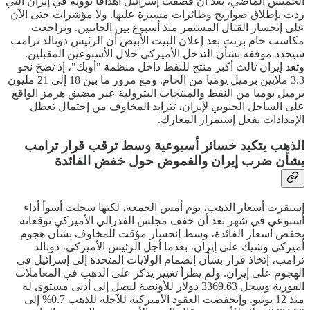
الخميس الماضي، بعد أن قصفت إسرائيل أهدافا نووية في إيران التي
ردت بإطلاق صواريخ وطائرات مسيرة عليها. ولا مؤشرات حتى الآن
على إنحسار القتال المستمر منذ أسبوع بين الجانبين. وتراجعت
مكاسب خام برنت بعد إعلان البيت الأبيض أن الرئيس دونالد ترامب
سيحدد موقفه بشأن التدخل الأميركي خلال الأسبوعين المقبلين.
وتعد إيران ثالث أكبر منتج للنفط داخل منظمة "أوبك"، إذ تضخ نحو
3.3 ملايين برميل يوميا من الخام. ومع مرور ما بين 18 إلى 21 مليون
برميل يوميا من النفط والمنتجات البترولية عبر مضيق هرمز الواقع
على الساحل الجنوبي لإيران، تتزايد المخاوف من إحتمال تعطل
الإمدادات بفعل إستمرار المعارك.
الذهب يتكبد خسائر أسبوعية وسط ترقب قرار ترامب
بشأن ضرب إيران والغموض حول خفض الفائدة
إستقرت أسعار الذهب، يوم أمس الجمعة، لكنها سجلت أسوأ أداء
أسبوعي في شهر بعد أن خفف مجلس الفدرالي الأميركي توقعاته
بخفض أسعار الفائدة، وسط إنحسار مؤقت للمخاوف بشأن هجوم
أميركي وشيك على إيران، بعدما أجل الرئيس الأميركي، دونالد
ترامب، إتخاذ قرار بشأن إنضمام الولايات المتحدة إلى إسرائيل في
الهجوم على إيران. ولم يطرأ تغيير يذكر على الذهب في المعاملات
الفورية وسجل 3369.63 دولار للأونصة ليصل إلى أدنى مستوى له
منذ 12 يونيو. وإنخفضت العقود الأميركية للآجلة للذهب 0.7% إلى