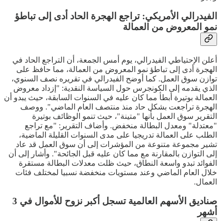
الفيدرالي الأمريكي: تراجع الهجرة الحاد أدى إلى تباطؤ
نمو المعروض من العمالة
أعلن الإحتياطي الفيدرالي، يوم أمس الجمعة، أن التراجع الحاد في
الهجرة أدى إلى تباطؤ نمو المعروض من العمالة، مما حافظ على
توازن سوق العمل. كما أوضح الفيدرالي في تقريره نصف السنوي،
الذي يقدمه إلى الكونجرس حول السياسة النقدية: "إزداد معروض
العمالة بوتيرة أبطأ مما كان عليه في السنوات السابقة، حيث يبدو أن
الهجرة تراجعت بشكل حاد منذ منتصف العام الماضي". ووصف
التقرير سوق العمل بأنها "متينة"، حيث تنمو الوظائف بوتيرة
"معتدلة" ومعدل البطالة منخفض. وأضاف التقرير: "مع تراجع
الطلب على العمالة تدريجيا على مدى السنوات القليلة الماضية،
تشير مجموعة متنوعة من المؤشرات إلى أن سوق العمل قد عاد
إلى التوازن بالمقارنة مع مما كان عليه قبل الجائحة". وأشار إلى أن
الفوائد تبدو واسعة النطاق، حيث ظلت معدلات البطالة مستقرة
خلال العام الماضي وعند مستويات منخفضة نسبيا لمختلف فئات
العمال.
صناديق الأسهم العالمية تسجل أكبر نزوح للأموال في 3
أشهر