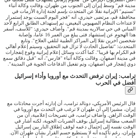
مدينة قم" وسط إيران إلى الجنوب من طهران. وقالت وكالة أنباء
"تسنيم" الإيرانية نقلا عن المتحدث بإسم لجنة إدارة الأزمات في
محافظة قم، مرتضى حيدري، أنه "فجر اليوم السبت يوجد إستمرار
لاعتداءات النظام الصهيوني البغيض، تم إستهداف الطابق الرابع لأحد
المباني في حي سالاريه بمدينة قم". وأضاف حيدري: "للأسف، أسفر
هذا الهجوم عن إستشهاد فتى يبلغ من العمر 16 عاما، وإصابة
شخصين آخرين نقلا إلى المراكز الطبية لتلقي العلاج". وتابع
المتحدث: "تفاصيل الحادث لا تزال قيد التحقيق، وسيتم إعلام أهالي
قم الكرام بها قريبا". كما أكدت وسائل إعلام إيرانية وقوع إنفجارات
في مدينة أصفهان. وقالت وكالة أنباء "فارس"، أنه "قبل دقائق سمع
دوي إنفجار في أصفهان، وتم تفعيل الدفاعات الجوية في المدينة".
ترامب: إيران ترفض التحدث مع أوروبا وأداء إسرائيل
أفضل في الحرب
قال الرئيس الأمريكي، دونالد ترامب، أن إدارته أجرت محادثات مع
إيران، مشيرا إلى أن طهران لا ترغب في التحدث مع أوروبا في
الوقت الراهن. وأضاف ترامب، في تصريحات إعلامية، أن من
الصعب مطالبة إسرائيل بوقف الضربات الجوية، لكنه أشار في
الوقت نفسه إلى إحتمال دعمه لوقف إطلاق النار بين إسرائيل
وإيران، رغم تأكيده أنه لا يستطيع حسم القرار بشأن طهران الآن.