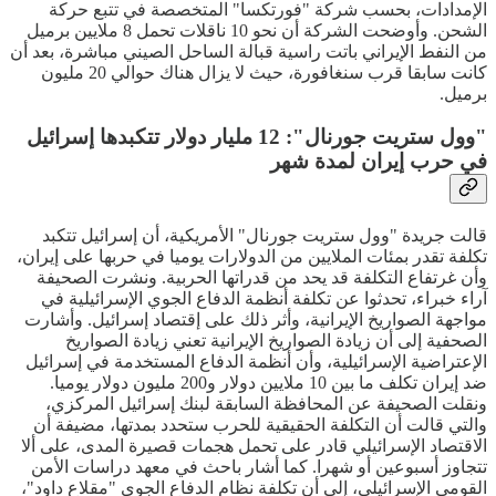
الإمدادات، بحسب شركة "فورتكسا" المتخصصة في تتبع حركة
الشحن. وأوضحت الشركة أن نحو 10 ناقلات تحمل 8 ملايين برميل
من النفط الإيراني باتت راسية قبالة الساحل الصيني مباشرة، بعد أن
كانت سابقا قرب سنغافورة، حيث لا يزال هناك حوالي 20 مليون
برميل.
"وول ستريت جورنال": 12 مليار دولار تتكبدها إسرائيل
في حرب إيران لمدة شهر
قالت جريدة "وول ستريت جورنال" الأمريكية، أن إسرائيل تتكبد
تكلفة تقدر بمئات الملايين من الدولارات يوميا في حربها على إيران،
وأن غرتفاع التكلفة قد يحد من قدراتها الحربية. ونشرت الصحيفة
آراء خبراء، تحدثوا عن تكلفة أنظمة الدفاع الجوي الإسرائيلية في
مواجهة الصواريخ الإيرانية، وأثر ذلك على إقتصاد إسرائيل. وأشارت
الصحفية إلى أن زيادة الصواريخ الإيرانية تعني زيادة الصواريخ
الإعتراضية الإسرائيلية، وأن أنظمة الدفاع المستخدمة في إسرائيل
ضد إيران تكلف ما بين 10 ملايين دولار و200 مليون دولار يوميا.
ونقلت الصحيفة عن المحافظة السابقة لبنك إسرائيل المركزي،
والتي قالت أن التكلفة الحقيقية للحرب ستحدد بمدتها، مضيفة أن
الاقتصاد الإسرائيلي قادر على تحمل هجمات قصيرة المدى، على ألا
تتجاوز أسبوعين أو شهرا. كما أشار باحث في معهد دراسات الأمن
القومي الإسرائيلي، إلى أن تكلفة نظام الدفاع الجوي "مقلاع داود"،