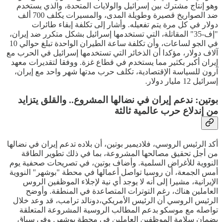
وهو إنتاج مشترك بين إسرائيل والولايات المتحدة، والذي يستخدم
ضد الصواريخ قصيرة وطويلة المدى، والمسيرات يكلف 700 ألف
دولار في كل مرة يتم تفعيله. وأشار إلى تكلفة إبقاء طائرات
"إف-35" المقاتلة، التي تستخدمها إسرائيل بشكل متكرر ضد إيران،
في الجو لساعات، وأن تكلفة ساعة الطيران الواحدة تبلغ حوالي 10
آلاف دولار، مؤكدا أن الذخائر التي تستخدمها إسرائيل في الحرب مع
إيران أكبر بكثير مما يستخدم في قطاع غزة. ووفقا لتقديرات معهد
آرون للسياسة الإقتصادية، تكلف حرب مدتها شهر واحد مع إيران،
إسرائيل 12 مليار دولار.
بوتين: ندعم إيران في نضالها المشروع.. والقلق يتزايد
من إندلاع حرب عالمية ثالثة
أكد الرئيس الروسي، فلاديمير بوتين، أن بلاده تدعم إيران في نضالها
من أجل تحقيق مصالحها المشروعة، بما في ذلك تطوير الطاقة
النووية للأغراض السلمية. وأضاف بوتين، في تصريحات صحفية يوم
أمس الجمعة، أن روسيا تواصل أعمالها في محطة "بوشهر" النووية
الإيرانية، مشيرا إلى أنه لا يوجد أي نية لإجلاء الموظفين الروس
العاملين هناك، رغم التوترات المتصاعدة في المنطقة. وأوضح
الرئيس الروسي أن الرئيس الأمريكي،دونالد ترامب، قد وعد خلال
تواصله مع موسكو بدعم المطالب الروسية المشروعة المتعلقة
بضمان سلامة الموظفين العاملين في محطة بوشهر. وفي سياق