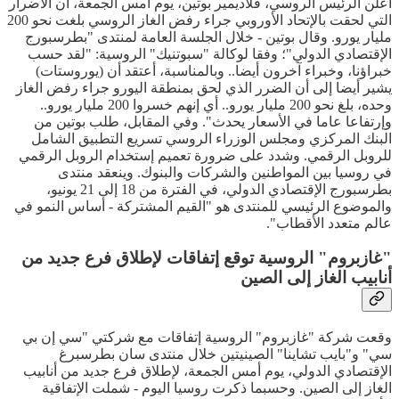
أعلن الرئيس الروسي، فلاديمير بوتين، يوم أمس الجمعة، أن الأضرار
التي لحقت بالإتحاد الأوروبي جراء رفض الغاز الروسي بلغت نحو 200
مليار يورو. وقال بوتين - خلال الجلسة العامة لمنتدى "بطرسبورج
الإقتصادي الدولي"؛ وفقا لوكالة "سبوتنيك" الروسية: "لقد حسب
خبراؤنا، وخبراء آخرون أيضا.. وبالمناسبة، أعتقد أن (يوروستات)
يشير أيضا إلى أن الضرر الذي لحق بمنطقة اليورو جراء رفض الغاز
وحده، بلغ نحو 200 مليار يورو.. أي إنهم خسروا 200 مليار يورو..
وإرتفاعا عاما في الأسعار يحدث". وفي المقابل، طلب بوتين من
البنك المركزي ومجلس الوزراء الروسي تسريع التطبيق الشامل
للروبل الرقمي. وشدد على ضرورة تعميم إستخدام الروبل الرقمي
في روسيا بين المواطنين والشركات والبنوك. وينعقد منتدى
بطرسبورج الإقتصادي الدولي، في الفترة من 18 إلى 21 يونيو،
والموضوع الرئيسي للمنتدى هو "القيم المشتركة - أساس النمو في
عالم متعدد الأقطاب".
"غازبروم" الروسية توقع إتفاقات لإطلاق فرع جديد من
أنابيب الغاز إلى الصين
وقعت شركة "غازبروم" الروسية إتفاقات مع شركتي "سي إن بي
سي" و"بايب تشاينا" الصينيتين خلال منتدى سان بطرسبرغ
الإقتصادي الدولي، يوم أمس الجمعة، لإطلاق فرع جديد من أنابيب
الغاز إلى الصين. وحسبما ذكرت روسيا اليوم - شملت الإتفاقية