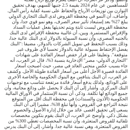
للمساهمين عن عام 2024 بقيمة 2.5 جنيها للسهم، بهدف تحقيق
التوازن بين توزيعات الأرباح والحفاظ على نسبة كفاية رأس المال.
وأضاف، أن النمو في محفظة القروض لدى البنك التجاري الدولي
يبلغ 27% بعد إستبعاد تأثير سعر الصرف، وهو نمو قوي جدا، وأن
محفظة القروض ليست ثابتة ويتم تحديثها بفعل عمليات السداد
والإقراض المستمرة. وبين، أن غالبية محفظة الإقراض لدى البنك
بالجنيه المصري، وأن نسبة السيولة بالدولار لدى البنك عالية جدا،
وذلك بسبب التحفظ في تمويل الشركات بالدولار، مضيفا :"البنك
يفضل الإحتفاظ بسيولة عالية بالدولار تحسبا لأي ظروف غير
متوقعة". وتعليقا على قرار خفض أسعار الفائدة على شهادات
"التجاري الدولي- مصر" الإدخارية بنسبة 3%، قال عز العرب، أنه
جاء بسبب عكس منحنى العائد في مصر، حيث أصبحت أسعار
الفائدة قصيرة الأجل أعلى من أسعار الفائدة طويلة الأجل. وكشف
عز العرب، أن البنك يتنافس مع البنوك الحكومية والخاصة الأخرى
على الودائع، ولذلك يدفع أسعار فائدة مرتفعة تتناسب مع توجيهات
البنك المركزي. وأشار إلى أن البنك لا يحصل على ودائع مجانية، وأن
جميع الودائع لها تكلفة. وذكر، أن نسبة الإستثمار في الأوراق المالية
الحكومية (الأذون والسندات) في محفظة البنك أقل من المتوقع
نتيجة التراجع في القروض، وأنها تبلغ 38%، مشيرا إلى أن البنك
يسعى إلى تحقيق أقصى عائد من خلال إدارة الأصول والخصوم
بشكل ذكي. وأوضح عز العرب، أن البنك يقوم بتكوين مخصصات
تلقائية للقروض المتعثرة، وأن نسبة المخصصات تغطي 300% من
القروض المتعثرة، وهي نسبة عالية جدا. وأشار، إلى أن البنك يدرس