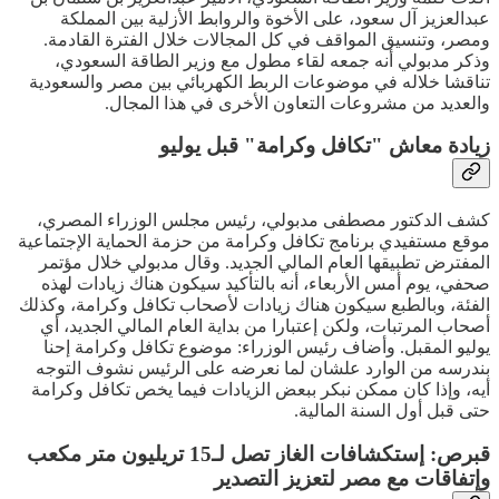
عبدالعزيز آل سعود، على الأخوة والروابط الأزلية بين المملكة
ومصر، وتنسيق المواقف في كل المجالات خلال الفترة القادمة.
وذكر مدبولي أنه جمعه لقاء مطول مع وزير الطاقة السعودي،
تناقشا خلاله في موضوعات الربط الكهربائي بين مصر والسعودية
والعديد من مشروعات التعاون الأخرى في هذا المجال.
زيادة معاش "تكافل وكرامة" قبل يوليو
كشف الدكتور مصطفى مدبولي، رئيس مجلس الوزراء المصري،
موقع مستفيدي برنامج تكافل وكرامة من حزمة الحماية الإجتماعية
المفترض تطبيقها العام المالي الجديد. وقال مدبولي خلال مؤتمر
صحفي، يوم أمس الأربعاء، أنه بالتأكيد سيكون هناك زيادات لهذه
الفئة، وبالطبع سيكون هناك زيادات لأصحاب تكافل وكرامة، وكذلك
أصحاب المرتبات، ولكن إعتبارا من بداية العام المالي الجديد، أي
يوليو المقبل. وأضاف رئيس الوزراء: موضوع تكافل وكرامة إحنا
بندرسه من الوارد علشان لما نعرضه على الرئيس نشوف التوجه
أيه، وإذا كان ممكن نبكر ببعض الزيادات فيما يخص تكافل وكرامة
حتى قبل أول السنة المالية.
قبرص: إستكشافات الغاز تصل لـ15 تريليون متر مكعب
وإتفاقات مع مصر لتعزيز التصدير