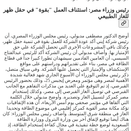
رئيس وزراء مصر: استئناف العمل "بقوة" في حقل ظهر
للغاز الطبيعي
أوضح الدكتور مصطفى مدبولي، رئيس مجلس الوزراء المصري، أن
رئيس شركة إيني أكد عودة الشركة للعمل بقوة في تنمية حقل ظهر،
وكذلك باقي المشروعات الأخرى التي تحصل الشركة علي حق
الإمتياز بها. وأضاف مدبولي أن رئيس الشركة أكد للرئيس عبدالفتاح
السيسي، أن العامين القادمين سيشهدان تطورا كبيرا جدا في قطاع
الطاقة في مصر، بناء على تقديراتهم ودراستهم على مواقع
الإستكشاف والإمتياز التي تحصل عليها الشركة. وفي سياق متصل،
ذكر رئيس مجلس الوزراء أن الأسبوع الجاري شهد فعالية شديدة
الأهمية لمصر وهى مؤتمر ومعرض إيجبس 25، وذلك بحضور الرئيس
القبرصي، إذ تم التوقيع علي العديد من مذكرات التفاهم مع الجانب
القبرصي في توصيل الغاز القبرصي إلى مصر، وكذلك إستخدام
مصر كمركز لتسييل الغاز وتصديره. وأوضح مدبولي خلال الكلمة
التي ألقاها في مؤتمر صحفي يوم أمس الأربعاء، أن هذه الإتفاقيات
تؤكد مكانة مصر القوية كمركز إقليمي في موضوع الطاقة وتحديدا
الغاز في منطقة شرق المتوسط. وأضاف رئيس مجلس الوزراء: كان
هناك أيضا توقيع لإتفاق آخر بين وزارة البترول ووزارة الطاقة
السعودية لوضع خطة تنفيذية في مجال كفاءة إستخدام الطاقة، إذ
أكدت كلمة وزير الطاقة السعودي، الأمير عبدالعزيز بن سلمان بن