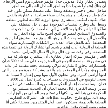
بتصدير العقار. وقال مدبولي خلال مؤتمر صحفي، يوم أمس الأربعاء،
أن هناك إهتماما شديدا جدا بمناطق الساحل الشمالي ومناطق
ساحل البحر الأحمر ومنطقة وسط البلد، مضيفا: ممكن يكون فيه
فكرة طرح وحدات أو مشروعات سواء سياحية أو عقارية، بالفعل
هناك تكليف لمكتب إستشاري ليضع الرؤية الكاملة لتطوير منطقة
وسط البلد وطرح المنشآت الموجودة فيها، داخل المنطقة التي
تملكها الدولة وأخلتها بعد الإنتقال إلى العاصمة الإدارية الجديدة،
والصندوق السيادي لمصر هو الذي أصبح مالك لهذه العقارات
والأصول اليوم، فما يحدث اليوم هو بالتنسيق مع الصندوق لطرح هذا
المخطط، لأنه بالفعل هناك العديد من الكيانات الإستثمارية سواء
المحلية أو الدولية أبدت إهتمام شديد أنها تشارك الدولة في تنمية هذه
المنطقة. وفي وقت سابق، قال رجل الأعمال الإماراتي، محمد
العبار، مؤسس شركة إعمار العقارية: أن إستثمارنا مع شركة ميدار
في مشروعنا بمنطقة التجمع في القاهرة يقع على مساحة 500 فدان
بإستثمارات تتجاوز 3 مليارات دولار، وسددت دفعة مقدمة في بداية
المشروع، مؤكدا أن الموقع يبشر بالخير وشراكة جيدة مع ميدار التي
لديها أراضي كثيرة، وهو التعاون الأول بينها وبين إعمار، لا سيما أنه
يسعى للتوسع في المشروعات بمساحات كبيرة تصل إلى 2000
فدان. بينما تقدمت إعمار للحكومة المصرية للمساهمة في تطوير
مباني وسط القاهرة، قال محمد العبار، أن الحديث مستمر مع
الحكومة في هذا الشأن، لكنها لم تستلم بعد المباني من الوزارات،
وبعد ذلك يتوقع طرح الحكومة عطاءات على الشركات العقارية
المحلية والعالمية، وستكون إعمار أول المتقدمين، مضيفا: لأنني أنا
مؤمن بقوة المدن وقوة القاهرة.