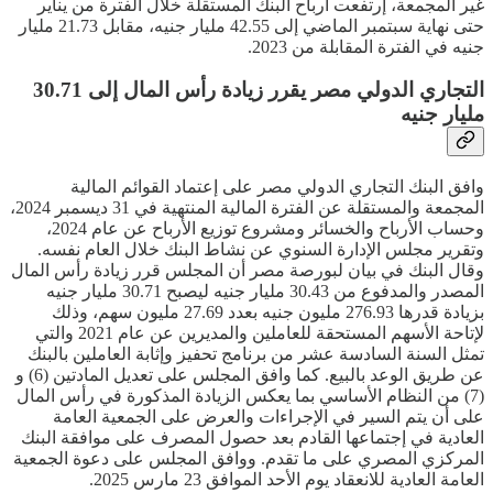
غير المجمعة، إرتفعت أرباح البنك المستقلة خلال الفترة من يناير
حتى نهاية سبتمبر الماضي إلى 42.55 مليار جنيه، مقابل 21.73 مليار
جنيه في الفترة المقابلة من 2023.
التجاري الدولي مصر يقرر زيادة رأس المال إلى 30.71
مليار جنيه
وافق البنك التجاري الدولي مصر على إعتماد القوائم المالية
المجمعة والمستقلة عن الفترة المالية المنتهية في 31 ديسمبر 2024،
وحساب الأرباح والخسائر ومشروع توزيع الأرباح عن عام 2024،
وتقرير مجلس الإدارة السنوي عن نشاط البنك خلال العام نفسه.
وقال البنك في بيان لبورصة مصر أن المجلس قرر زيادة رأس المال
المصدر والمدفوع من 30.43 مليار جنيه ليصبح 30.71 مليار جنيه
بزيادة قدرها 276.93 مليون جنيه بعدد 27.69 مليون سهم، وذلك
لإتاحة الأسهم المستحقة للعاملين والمديرين عن عام 2021 والتي
تمثل السنة السادسة عشر من برنامج تحفيز وإثابة العاملين بالبنك
عن طريق الوعد بالبيع. كما وافق المجلس على تعديل المادتين (6) و
(7) من النظام الأساسي بما يعكس الزيادة المذكورة في رأس المال
على أن يتم السير في الإجراءات والعرض على الجمعية العامة
العادية في إجتماعها القادم بعد حصول المصرف على موافقة البنك
المركزي المصري على ما تقدم. ووافق المجلس على دعوة الجمعية
العامة العادية للانعقاد يوم الأحد الموافق 23 مارس 2025.