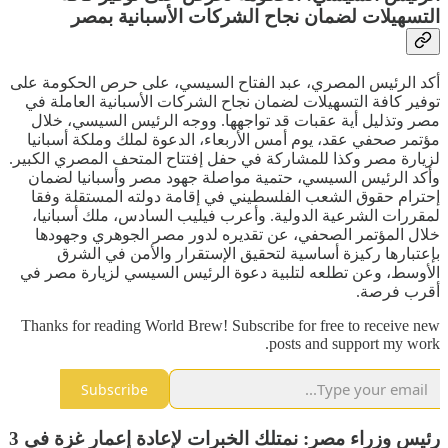
التسهيلات لضمان نجاح الشركات الأسبانية بمصر
أكد الرئيس المصري، عبد الفتاح السيسي، على حرص الحكومة على
توفير كافة التسهيلات لضمان نجاح الشركات الأسبانية العاملة في
مصر وتذليل أية عقبات قد تواجهها. ووجه الرئيس السيسي، خلال
مؤتمر صحفي عقد، يوم أمس الأربعاء، الدعوة لملك وملكة أسبانيا
لزيارة مصر وكذا للمشاركة في حفل إفتتاح المتحف المصري الكبير.
وأكد الرئيس السيسي، حتمية مواصلة جهود مصر وأسبانيا لضمان
إحترام حقوق الشعب الفلسطيني في إقامة دولته المستقلة وفقا
لمقررات الشرعية الدولية. وأعرب فيليب السادس، ملك أسبانيا،
خلال المؤتمر الصحفي، عن تقديره لدور مصر الجوهري وجهودها
بإعتبارها ركيزة أساسية لتحقيق الإستقرار والأمن في الشرق
الأوسط، وعن تطلعه لتلبية دعوة الرئيس السيسي لزيارة مصر في
أقرب فرصة.
Thanks for reading World Brew! Subscribe for free to receive new
posts and support my work.
Subscribe
رئيس وزراء مصر: نمتلك الخبرات لإعادة إعمار غزة في 3