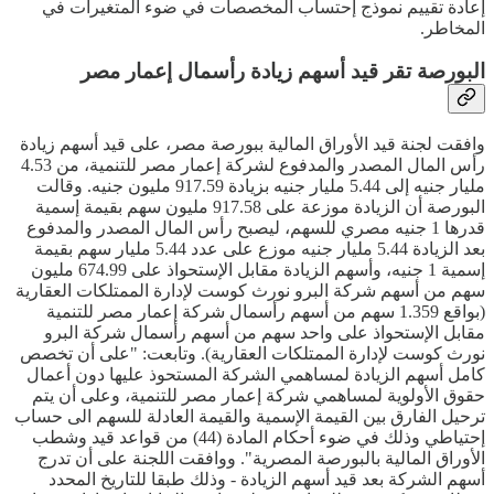
إعادة تقييم نموذج إحتساب المخصصات في ضوء المتغيرات في
المخاطر.
البورصة تقر قيد أسهم زيادة رأسمال إعمار مصر
وافقت لجنة قيد الأوراق المالية ببورصة مصر، على قيد أسهم زيادة
رأس المال المصدر والمدفوع لشركة إعمار مصر للتنمية، من 4.53
مليار جنيه إلى 5.44 مليار جنيه بزيادة 917.59 مليون جنيه. وقالت
البورصة أن الزيادة موزعة على 917.58 مليون سهم بقيمة إسمية
قدرها 1 جنيه مصري للسهم، ليصبح رأس المال المصدر والمدفوع
بعد الزيادة 5.44 مليار جنيه موزع على عدد 5.44 مليار سهم بقيمة
إسمية 1 جنيه، وأسهم الزيادة مقابل الإستحواذ على 674.99 مليون
سهم من أسهم شركة البرو نورث كوست لإدارة الممتلكات العقارية
(بواقع 1.359 سهم من أسهم رأسمال شركة إعمار مصر للتنمية
مقابل الإستحواذ على واحد سهم من أسهم رأسمال شركة البرو
نورث كوست لإدارة الممتلكات العقارية). وتابعت: "على أن تخصص
كامل أسهم الزيادة لمساهمي الشركة المستحوذ عليها دون أعمال
حقوق الأولوية لمساهمي شركة إعمار مصر للتنمية، وعلى أن يتم
ترحيل الفارق بين القيمة الإسمية والقيمة العادلة للسهم الى حساب
إحتياطي وذلك في ضوء أحكام المادة (44) من قواعد قيد وشطب
الأوراق المالية بالبورصة المصرية". ووافقت اللجنة على أن تدرج
أسهم الشركة بعد قيد أسهم الزيادة - وذلك طبقا للتاريخ المحدد