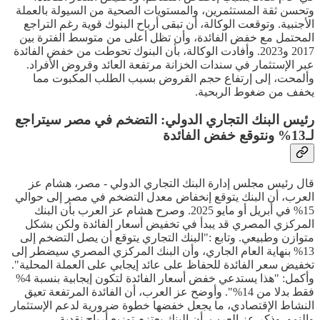
وتحسن ثقة المستثمرين، والمستويات الصحية من السيولة بالعملة
الأجنبية. وتوقعت الوكالة، أن تبقى أرباح البنوك قوية رغم التراجع
المحتمل مع خفض الفائدة، وأن تظل أعلى من متوسط الفترة بين
2017 و2023. وأفادت الوكالة، بأن البنوك تحوطت من خفض الفائدة
عبر الإستثمار في سندات الخزانة مرتفعة العائد وقروض الأفراد.
وألمحت، إلى إرتفاع حجم القروض بسبب الطلب المكبوت مما
يخفف من ضغوط الربحية.
رئيس البنك التجاري الدولي: التضخم في مصر سيتراجع
لـ13% ونتوقع خفض الفائدة
قال رئيس مجلس إدارة البنك التجاري الدولي - مصر، هشام عز
العرب، أن البنك يتوقع إنخفاض معدل التضخم في مصر إلى حوالي
15% في أبريل أو مايو 2025. وصرح هشام عز العرب بأن البنك
المركزي المصري قد يبدأ في تخفيض أسعار الفائدة ولكن بشكل
متوازن وطبيعي. وتابع :"البنك التجاري يتوقع أن يصل التضخم إلى
13% بنهاية العام الجاري، وأن البنك المركزي المصري سيضطر إلى
تخفيض سعر الفائدة للحفاظ على عائد إيجابي على العملة المحلية".
وأكمل: "هذا يستدعي خفض أسعار الفائدة لتكون إيجابية بنسبة 4%
فقط بدلا من 14%". وأوضح عز العرب، أن الفائدة المرتفعة تعيق
النشاط الإقتصادي، ما يجعل خفضها خطوة ضرورية لدعم الإستثمار
والنمو. وذكر عز العرب، أن البنك يعتزم توزيع أرباح نقدية