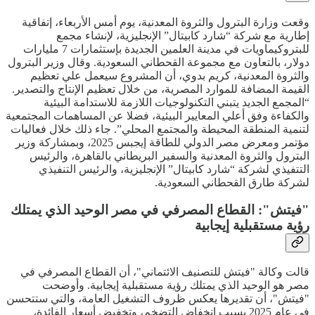
وقعت وزارة البترول والثروة المعدنية، يوم أمس الأربعاء، إتفاقية
إطارية مع شركة “شارد كابيتال” الإنجليزية، لإنشاء مجمع
للبتروكيماويات في مدينة العلمين الجديدة بإستثمارات 7 مليارات
دولار، بالتعاون مع مجموعة القحطاني السعودية. وقال وزير البترول
والثروة المعدنية، كريم بدوي، أن المشروع سيعمل علي تعظيم
القيمة المضافة للموارد المصرية، من خلال تعظيم الإنتاج والتصدير.
“المجمع الجديد يتبني التكنولوجيات اللازمة للاستدامة البيئية
والكفاءة وفق أعلي المعايير البيئية، فضلا عن المساهمات المجتمعية
لتنمية المنطقة المحيطة والمجتمع المحلي”. جاء ذلك خلال فعاليات
مؤتمر ومعرض مصر الدولي للطاقة إيجبس 2025، وبمشاركة وزير
البترول والثروة المعدنية والسفير البريطاني بالقاهرة، والرئيس
التتفيذي لشركة “شارد كابيتال” الإنجليزية، والرئيس التنفيذي
لشركة طارق القحطاني السعودية.
"فيتش": القطاع المصرفي في مصر الوحيد الذي يمتلك
رؤية مستقبلية إيجابية
قالت وكالة "فيتش للتصنيف الائتماني"، أن القطاع المصرفي في
مصر هو الوحيد الذي يمتلك رؤية مستقبلية إيجابية. وأوضحت
"فيتش"، أن تقديرها يعكس ظروف التشغيل العامة، والتي ستتحسن
في عام 2025 بسبب إنخفاض التضخم، وتخفيض أسعار الفائدة،