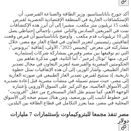
أكد جورج باباناستاسيو، وزير الطاقة والصناعة القبرصي، أن
الإستكشافات الجارية في المنطقة الإقتصادية الحصرية لقبرص
بلغت 15 تريليون متر مكعب، مشيرا إلى أن أبرز هذه الإكتشافات
تمت في المربعين السادس والثاني عشر، بإجمالي إحتياطي يصل
إلى 10 تريليونات قدم مكعب . وأوضح باباناستاسيو أن قبرص وقعت
إتفاقيتين رئيسيتين لتعزيز التعاون في قطاع الغاز مع مصر، خلال
مشاركته في معرض "إيجيبس 2025"، الأولى، إتفاقية "برونوس"،
التي تم توقيعها بين مصر وقبرص بمشاركة شركات إستثمارية
كبرى، منها "توتال إنرجيز"، أما الثانية، فهي مذكرة تفاهم بين
الحكومتين المصرية والقبرصية لتعزيز التعاون في مجال تصدير
الغاز الطبيعي. وأشار الوزير، إلى أن هذه الإتفاقيات تمثل خطوة
تاريخية، إذ ستتيح لقبرص تصدير الغاز الطبيعي في صورته الغازية
إلى مصر، حيث سيتم تسييله في منشآت مصرية قبل إعادة تصديره
إلى الأسواق العالمية، مع التركيز على السوق الأوروبي بإعتباره
الوجهة الأهم، كما سيتم نقل الغاز المستخرج من حقل "أفروديت"
عبر خطوط أنابيب إلى بورسعيد، ومن هناك سيتم ضخه إلى الأسواق
المحلية في مصر، مما يعزز التكامل في قطاع الطاقة بين البلدين.
مصر تنفذ مجمعا للبتروكيماوت بإستثمارات 7 مليارات
دولار