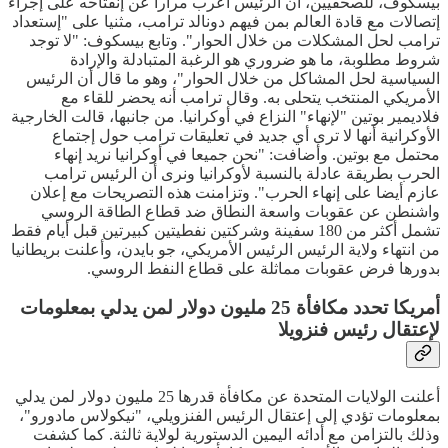
بيسكوف، للصحفيين، أن الرئيس أعرب مرارا عن إنفتاحه على إجراء
إتصالات مع قادة العالم بمن فيهم دونالد ترامب، مثنيا على "إستعداد
ترامب لحل المشكلات من خلال الحوار". وتابع بيسكوف: "لا توجد
شروط مطلوبة، ما هو ضروري هو الرغبة المتبادلة والإرادة
السياسية لحل المشاكل من خلال الحوار"، وهو ما قال أن الرئيس
الأمريكي المنتخب يتحلى به. وقال ترامب أنه يحضر للقاء مع
فلاديمير بوتين "لإنهاء" النزاع في أوكرانيا. من جانبها، قالت الخارجية
الأوكرانية أنها لا ترى أي جديد في تعليقات ترامب حول إجتماع
محتمل مع بوتين. وأضافت: "نحن جميعا في أوكرانيا نريد إنهاء
الحرب بطريقة عادلة بالنسبة لأوكرانيا ونرى أن الرئيس ترامب
عازم أيضا على إنهاء الحرب". وتزامنت هذه التصريحات مع إعلان
واشنطن عن عقوبات واسعة النطاق ضد قطاع الطاقة الروسي
تشمل أكثر من 180 سفينة وشركتين نفطيتين كبيرتين قبل أيام فقط
من انتهاء ولاية الرئيس الرئيس الأمريكي، جو بايدن، وأعلنت بريطانيا
بدورها فرض عقوبات مماثلة على قطاع النفط الروسي.
أمريكا تحدد مكافأة 25 مليون دولار لمن يدلي بمعلومات
لإعتقال رئيس فنزويلا
أعلنت الولايات المتحدة عن مكافأة قدرها 25 مليون دولار لمن يدلي
بمعلومات تؤدي إلى إعتقال الرئيس الفنزويلي، "نيكولاس مادورو"،
وذلك بالتزامن مع أدائه اليمين الدستورية لولاية ثالثة. كما كشفت