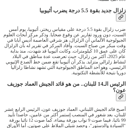
زلزال جديد بقوة 5.5 درجة يضرب أثيوبيا
ضرب زلزال بقوة 5.5 درجة على مقياس ريختر، أثيوبيا، يوم أمس
السبت، دون ورود تقارير عن وقوع ضحايا. وذكر مركز أبحاث العلوم
الجيولوجية الألماني أن الزلزال، هز شرقي العاصمة أديس أبابا في
وقت مبكر من صباح السبت. وأفاد المركز في تقرير له بأن الزلزال
كان على عمق 10 كيلومترات. وكانت أثيوبيا قد شهدت، منذ بداية
عام 2025، أكثر من زلزال، حيث تعرضت عدة مناطق في البلاد
لنشاط زلزالي متزايد. يذكر أن أثيوبيا تقع ضمن خط الصدع الإثيوبي
الرئيسي، وهو أحد المناطق الجيولوجية التي تشهد نشاطا زلزاليا
دوريا نتيجة للأنشطة التكتونية.
الرئيس الـ14 للبنان.. من هو قائد الجيش العماد جوزيف
عون؟
أصبح قائد الجيش اللبناني، العماد جوزيف عون، الرئيس الرابع عشر
للبنان، بعد شغور في المنصب إستمر أكثر من عامين، حاصدا تأييد
99 نائبا، فيما صوت 9 نواب بورقة بيضاء، كما صوت 12 نائبا بورقة
"السيادة والدستور"، وحصد شبلي الملاط على صوتين، أما الأوراق