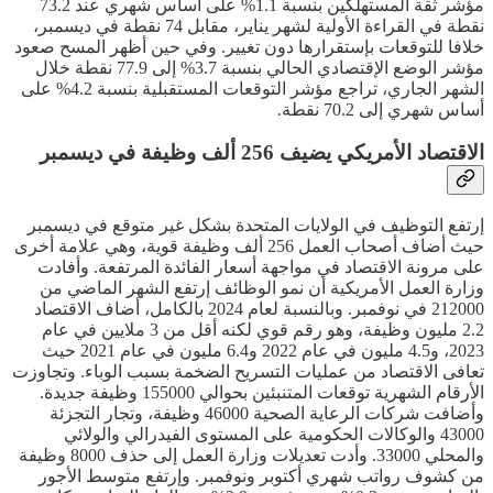
مؤشر ثقة المستهلكين بنسبة 1.1% على أساس شهري عند 73.2
نقطة في القراءة الأولية لشهر يناير، مقابل 74 نقطة في ديسمبر،
خلافا للتوقعات بإستقرارها دون تغيير. وفي حين أظهر المسح صعود
مؤشر الوضع الإقتصادي الحالي بنسبة 3.7% إلى 77.9 نقطة خلال
الشهر الجاري، تراجع مؤشر التوقعات المستقبلية بنسبة 4.2% على
أساس شهري إلى 70.2 نقطة.
الاقتصاد الأمريكي يضيف 256 ألف وظيفة في ديسمبر
إرتفع التوظيف في الولايات المتحدة بشكل غير متوقع في ديسمبر
حيث أضاف أصحاب العمل 256 ألف وظيفة قوية، وهي علامة أخرى
على مرونة الاقتصاد في مواجهة أسعار الفائدة المرتفعة. وأفادت
وزارة العمل الأمريكية أن نمو الوظائف إرتفع الشهر الماضي من
212000 في نوفمبر. وبالنسبة لعام 2024 بالكامل، أضاف الاقتصاد
2.2 مليون وظيفة، وهو رقم قوي لكنه أقل من 3 ملايين في عام
2023، و4.5 مليون في عام 2022 و6.4 مليون في عام 2021 حيث
تعافى الاقتصاد من عمليات التسريح الضخمة بسبب الوباء. وتجاوزت
الأرقام الشهرية توقعات المتنبئين بحوالي 155000 وظيفة جديدة.
وأضافت شركات الرعاية الصحية 46000 وظيفة، وتجار التجزئة
43000 والوكالات الحكومية على المستوى الفيدرالي والولائي
والمحلي 33000. وأدت تعديلات وزارة العمل إلى حذف 8000 وظيفة
من كشوف رواتب شهري أكتوبر ونوفمبر. وإرتفع متوسط الأجور