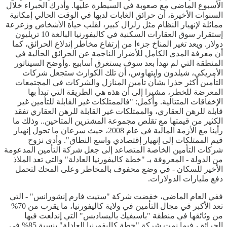
الأسبوع الماضي مع صعوبة في السيطرة عليها. وأدرك الخبراء خلال
السنوات الأخيرة، أن حرائق الغابات لديها في الوقت الحالي إمكانية
مماثلة لإنهيار النظام مثل زلزال كبير، لقلب حياة الأشخاص وزعزعة
إستقرار سوق العقارات السكنية في كاليفورنيا البالغة 10 تريليون
دولار. ويعد تغير المناخ جزءا من إرتفاع مخاطر إندلاع الحرائق، كما
أن معرفة المدى الكامل للأضرار الناجمة عن الحرائق الحالية في
المنطقة التي لم تهدأ بعد سوف يستغرق أسابيع .وأوضح السيناتور
الأمريكي، شيلدون وايتهاوس، أن تلك الكوارث ستجعل شركات
التأمين أكثر حذرا بشأن تأمين المنازل والشركات في المجتمعات
المعرضة للخطر، مشيرا إلى أن هذه هي الطريقة التي تبدأ بها
الإخفاقات المتتالية. وأكمل: "فالممتلكات غير القابلة للتأمين غير
قابلة للرهن العقاري، والممتلكات غير القابلة للرهن العقاري تفقد
الكثير من قيمتها مع تقلص مجموعة المشترين المتاحين.. وذلك ما
رأينا مع الأزمة المالية في عام 2008، حيث سرعان ما تحول إنهيار
قيم الممتلكات إلى إنهيار إقتصادي واسع النطاق". وأدى نزوح
شركات التأمين الخاصة المتصاعد إلى جعل شركة التأمين المدعومة
من الدولة - المعروفة بـ "خطة كاليفورنيا العادلة" والتي تعد الملاذ
الأخير للسكان - في وضع محفوف بالمخاطر وعلى المحك لتحمل
دفع مليارات الدولارات.
ففي العام الماضي، خفضت شركة "ستيت فارم إنشورانس" - التي
تعد الأكبر في مجال التأمين في ولاية كاليفورنيا، ما يقرب من 70%
من وثائقها في منطقة "باسيفيك باليساديس" التي إندلعت فيها
الحرائق، فيما نمت شركة "خطة كاليفورنيا العادلة" بنسبة 85% في