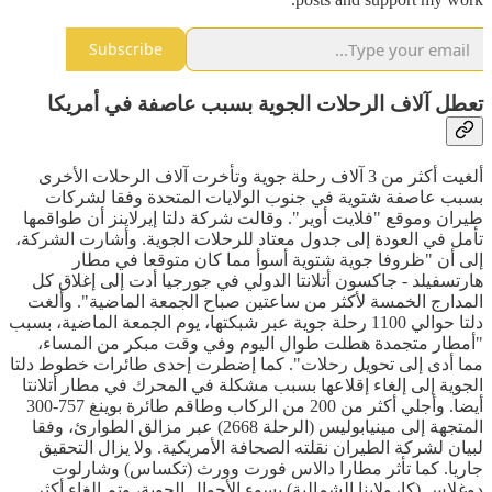
Subscribe
تعطل آلاف الرحلات الجوية بسبب عاصفة في أمريكا
ألغيت أكثر من 3 آلاف رحلة جوية وتأخرت آلاف الرحلات الأخرى
بسبب عاصفة شتوية في جنوب الولايات المتحدة وفقا لشركات
طيران وموقع "فلايت أوير". وقالت شركة دلتا إيرلاينز أن طواقمها
تأمل في العودة إلى جدول معتاد للرحلات الجوية. وأشارت الشركة،
إلى أن "ظروفا جوية شتوية أسوأ مما كان متوقعا في مطار
هارتسفيلد - جاكسون أتلانتا الدولي في جورجيا أدت إلى إغلاق كل
المدارج الخمسة لأكثر من ساعتين صباح الجمعة الماضية". وألغت
دلتا حوالي 1100 رحلة جوية عبر شبكتها، يوم الجمعة الماضية، بسبب
"أمطار متجمدة هطلت طوال اليوم وفي وقت مبكر من المساء،
مما أدى إلى تحويل رحلات". كما إضطرت إحدى طائرات خطوط دلتا
الجوية إلى إلغاء إقلاعها بسبب مشكلة في المحرك في مطار أتلانتا
أيضا. وأجلي أكثر من 200 من الركاب وطاقم طائرة بوينغ 757-300
المتجهة إلى مينيابوليس (الرحلة 2668) عبر مزالق الطوارئ، وفقا
لبيان لشركة الطيران نقلته الصحافة الأمريكية. ولا يزال التحقيق
جاريا. كما تأثر مطارا دالاس فورت وورث (تكساس) وشارلوت
دوغلاس (كارولاينا الشمالية) بسوء الأحوال الجوية، وتم إلغاء أكثر