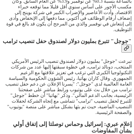
بالساعة بنسبة 0.3% عن نوفمبر و3.9% عن العام السابق. وكان
مكسب الأجور على أساس سنوي أقل قليلا مما توقعه خبراء
الاقتصاد. وأدت الأعاصير والإضراب الكبير في شركة بوينج إلى
إضعاف أرقام الوظائف في أكتوبر، مما دفعها إلى الإنخفاض وأدى
إلى إنتعاش في نوفمبر والذي من المرجح أن يكون قد بالغ في قوة
التوظيف.
"جوجل" تتبرع بمليون دولار لصندوق حفل تنصيب ترامب
تبرعت "جوجل" بمليون دولار لصندوق تنصيب الرئيس الأمريكي
المنتخب، دونالد ترامب، في خطوة سبقتها إليها عدد من شركات
التكنولوجيا الكبرى التي ترغب في تعزيز علاقتها مع الزعيم
الجمهوري. وقال كاران بهاتيا، رئيس الشؤون الحكومية والسياسة
العامة العالمية لدى "جوجل": "يسرنا الإعلان عن دعم حفل تنصيب
ترامب من خلال بث على يوتيوب ورابط مباشر على صفحتنا
الرئيسية، بجانب الدعم المالي". وذكر "بهاتيا" أن خطط "جوجل"
للتبرع لحفل تنصيب "ترامب" تتماشى مع إتجاه الشركة لحفلات
التنصيب الماضية، حيث تم بثها بشكل مباشر على منصة "يوتيوب"
والصفحة الرئيسية.
إعلام عبري: إسرائيل وحماس توصلتا إلى إتفاق أولي
بشأن المفاوضات