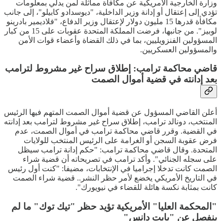
وزارة الخارجية الأمريكية عن مكافأة مماثلة لمن يدلي بمعلومات
تؤدي إلى إعتقال أو إدانة وزير الداخلية، "ديوسدادو كابيلو"، إلى جانب
مكافأة قدرها 15 مليون دولار لإعتقال وزير الدفاع، "فلاديمير بادرينو
لوبيز". من جانبها، فرضت المملكة المتحدة عقوبات على 15 من كبار
المسؤولين الفنزويليين، بما في ذلك القضاة وأعضاء قوات الأمن
والمسؤولين العسكريين.
قاضي محاكمة ترامب: إطلاق سراح غير مشروط لترامب
بعد إدانته في قضية أموال الصمت
أعلن القاضي المسؤول عن قضية أموال الصمت المتهم فيها الرئيس
المنتخب، دونالد ترامب، إطلاق سراح غير مشروط لترامب بعد إدانته
في القضية. وقرر قاضي محاكمة ترامب في أموال الصمت، عدم
فرض عقوبة السجن أو الغرامة على الرئيس المنتخب للولايات
المتحدة. وقال قاضي محاكمة ترامب: "حكم إدانة ترامب سيظل
على سجله الجنائي". وأكد ترامب في تصريحاته أن قضية شراء
الصمت كانت تدخلا إجراميا في الإنتخابات، مضيفا: "كنت أول رئيس
في التاريخ الأمريكي يخضع لأمر حظر النشر.. قضية شراء الصمت
كانت بمثابة نكسة هائلة للقضاء في نيويورك".
"المحكمة العليا" الأمريكية تؤيد حظر "تيك توك" ما لم
ينفصل عن "بايت دانس"