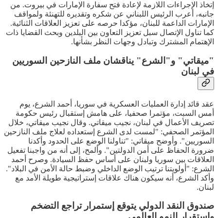
إتخاذ الإجراءات اللازمة لإعادة فتح سفارة الإمارات في بيروت. من
جانبه، أعرب الرئيس اللبناني عن شكره وتقديره للتهنئة ولمواقف
الإمارات الداعمة للبنان، مؤكدا حرصه على تعزيز العلاقات الثنائية.
كما تناول الإتصال سبل تعزيز التعاون بين البلدين وبحث القضايا ذات
الإهتمام المشترك وتبادل وجهات النظر بشأنها.
"ميقاتي" و"الشرع" يناقشان ملف النازحين السوريين
في لبنان
عقد قائد إدارة العمليات العسكرية في سوريا، أحمد الشرع، يوم
أمس السبت، مؤتمرا صحفيا، على هامش إستقبال رئيس حكومة
تصريف الأعمال في لبنان، نجيب ميقاتي. وقال نجيب ميقاتي، خلال
المؤتمر الصحفي: "لمست لدى الشرع إستعداده لعلاج ملف النازحين
السوريين". وأوضح ميقاتي: "تناولنا الوضع على الحدود وأكدنا
ضرورة الحفاظ على أمن الدولتين". وألمح، إلى أنه من واجبنا تفعيل
العلاقات بين سوريا ولبنان على أساس حفظ السيادة. وصرح أحمد
الشرع: "أولويتنا ترتيب الوضع الداخلي وضبط حالة الأمن في البلاد".
وأكد الشرع، أنه سيكون هناك علاقات إستراتيجية طويلة الأمد مع
لبنان.
صندوق النقد الدولي يتوقع إستمرار تراجع التضخم
وإستقرار النمو العالمي