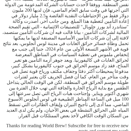
نفس المنطقة. ووفقا لأحدث حسابات الشركة المدعومة من الدولة
التي أجرتها في وقت سابق العام الماضي، فإن لديها 200 مليون
دولار فقط من الإحتياطيات النقدية الفائضة و2.5 مليار دولار في
إعادة التأمين لتغطية هذا المبلغ. ومن جانب آخر، أصدرت وكالة
"ستاندرد آند بورز جلوبال" للتصنيفات الائتمانية - التي تقيم الصحة
المالية لشركات التأمين - بيانا قالت فيه أن شركات التأمين ستصمد،
لافتة إلى أن شركات التأمين الأساسية المصنفة لديها ما يمكنها
تحمل وطأة خسائر حرائق الغابات في مدينة لوس أنجلوس، بعد نتائج
قوية في الأشهر التسعة الأولى من عام 2024، جنبا إلى جنب مع
إنخفاض ملموس في تغطية السياسات في المناطق المعرضة
لحرائق الغابات في كاليفورنيا. ويعد جوهر أزمة التأمين هو تغير
المناخ، فقد زاد موسم الحرائق في جنوب كاليفورنيا بشكل كبير،
مدفوعا بمحيطات أكثر دفئا وجفاف مكثف ورياح قوية تصل في
وقت متأخر من العام، كما أن فصل الخريف كان يعتبر لفترات
طويلة موسم الحرائق في المنطقة، لكن في الوقت الحالي يتداخل
الطقس مع بداية الرياح الحارة والجافة التي تهب خلال الفترة بين
شهري أكتوبر ويناير. وإجتاحت هبات الرياح التي تصل سرعتها إلى
100 ميل في الساعة المناظر الطبيعية في لوس أنجلوس الأسبوع
الماضي، مما أدى إلى تأجيج النيران وإيقاف الطائرات التي تسقط
المياه على الحرائق النشطة في بعض الأحيان، ولم يكن لدى العديد
من السكان الوقت الكافي لأخذ بعض الممتلكات قبل الفرار.
Thanks for reading World Brew! Subscribe for free to receive new
posts and support my work.