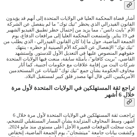
أشار قضاة المحكمة العليا في الولايات المتحدة إلى أنهم قد يؤيدون
القانون الفيدرالي الذي يحظر "تيك توك" ما لم ينفصل عن الشركة
الأم "بايت دانس"، مما يزيد من إحتمال حظر تطبيق الفيديو الشهير
في 19 يناير. وإستمعت المحكمة العليا إلى مرافعات الدفاع، يوم
الجمعة الماضية، حول ما إذا كان القانون الفيدرالي - الذي يطلب من
"تيك توك" الإنفصال عن الشركة الأم الصينية أو حظره - ينتهك
حقوقهم المنصوص عليها في التعديل الأول للدستور. وإستشهد
القاضي، "بريت كافانو"، بأمثلة سابقة، منعت فيها الولايات المتحدة
شركات البث من إقامة علاقات مع حكومات أجنبية، كما أثار
مخاوف الحكومة بشأن جمع "تيك توك" للبيانات عن المستخدمين
الأمريكيين، التي قال أنها مصدر قلق كبير لمستقبل البلاد.
تراجع ثقة المستهلكين في الولايات المتحدة لأول مرة
خلال 6 أشهر
تراجعت ثقة المستهلكين في الولايات المتحدة لأول مرة خلال 6
أشهر، وسط المخاوف المتزايدة بشأن المسار المستقبلي للتضخم،
حيث سجلت التوقعات قصيرة الأجل أعلى مستوى منذ مايو 2024.
وكشفت بيانات جامعة "ميتشجان"، يوم الجمعة الماضية، إنخفاض