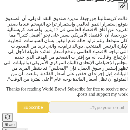
قالت كريستالينا جورجيفا، مديرة صندوق النقد الدولي، أن الصندوق
يتوقع إستقرار النمو العالمي وإستمرار تراجع التضخم عندما يصدر
تقريره عن آفاق الاقتصاد العالمي في 17 يناير. وأضافت كريستالينا
جورجيفا، أن الاقتصاد الأمريكي يسير على نحو "أفضل كثيرا" مما
كان متوقعا، رغم تزايد حالة عدم اليقين بشأن السياسات التجارية
لإدارة الرئيس المنتخب، دونالد ترامب، والتي تزيد من الصعوبات
التي تواجه الاقتصاد العالمي وتدفع أسعار الفائدة طويلة الأجل إلى
الإرتفاع. وقالت، أنه مع إقتراب التضخم من الهدف الذي حدده
مجلس الإحتياطي الإتحادي (البنك المركزي الأمريكي) والبيانات التي
تظهر إستقرار سوق العمل، فإن "المجلس" قد ينتظر المزيد من
البيانات قبل إجراء أي خفض على أسعار الفائدة. وتابعت، أن من
المتوقع أن تظل أسعار الفائدة بوجه عام "أعلى لفترة من الوقت".
Thanks for reading World Brew! Subscribe for free to receive new
posts and support my work.
Subscribe
Share