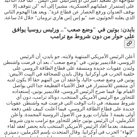
لمواجهة أي تصعيد أميركي أو إسرائيلي على اليمن". كما جدد التأكيد
على إستمرار عملياتهم العسكرية، مشيرا إلى أنه "لن تتوقف إلا
بوقف العدوان ورفع الحصار عن قطاع غزة". ويعد هذا الهجوم الثاني
الذي يعلنه الحوثيون ضد "يو إس إس هاري ترومان" خلال 24 ساعة.
بايدن: بوتين في "وضع صعب".. ورئيس روسيا يوافق
على حوار من دون شروط مع ترامب
أعلن الرئيس الأمريكي المنتهية ولايته، جو بايدن، أن الرئيس
الروسي، فلاديمير بوتين، في "وضع صعب"، بعد أن فرضت واشنطن
ولندن عقوبات جديدة ومنسقة على قطاع الطاقة الروسي على
خلفية الحرب في أوكرانيا. وقال بايدن للصحافة في البيت الأبيض:
بوتين في وضع صعب حاليا، وأعتقد أن من المهم حقا ألا يكون لديه
أي متنفس للاستمرار في فعل الأشياء الفظيعة جدا التي يواصل
القيام بها. فيما صرح الرئيس الروسي، فلاديمير بوتين، إستعداده
للتحاور مع الرئيس الأمريكي المنتخب، دونالد ترامب، دون أي
شروط مسبقة، في ذات الوقت التي فرضت فيه واشنطن عقوبات
جديدة على قطاع الطاقة الروسي، فيما أعلنت كييف تلقي دفعة
أولى بقيمة 3 مليارات يورو من الأصول الروسية المجمدة. وأعلن
الكرملين، أن الرئيس بوتين جاهز للتحاور مع ترامب بدون شروط
مسبقة، بعدما أفاد الرئيس الأمريكي المنتخب بأنه يحضر لعقد لقاء
"لإنهاء" الحرب في أوكرانيا. وقال المتحدث بإسم الكرملين، دميتري