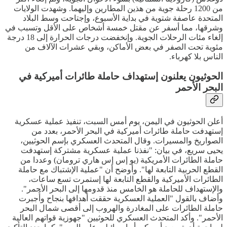
من 1200 رحلة جوية من هذين المطارين وإليهما. وشهدت الولايات
المتحدة عاصفة شتوية في بداية الأسبوع، وإجتاحت وسط البلاد
وشرقها، مما أسفر عن مقتل خمسة أشخاص على الأقل وتسبب في
إلغاء مئات الرحلات الجوية. وإنخفضت درجات الحرارة إلى 18 درجة
مئوية تحت الصفر في بعض الأماكن، وبقي عشرات الآلاف من
الناس بلا كهرباء.
الحوثيون يعلنون إستهداف حاملة طائرات أميركية في
البحر الأحمر
أعلن الحوثيون في اليمن، يوم أمس السبت، تنفيذ عملية عسكرية
إستهدفت حاملة طائرات أميركية في البحر الأحمر، بعدد من
الصواريخ والمسيرات. وقال المتحدث العسكري بإسم الحوثيين،
يحيى سريع، في بيان: "نفذنا عملية عسكرية مشتركة إستهدفت
حاملة الطائرات الأمريكية (يو إس إس هاري ترومان) وعددا من
القطع الحربية التابعة لها". وأوضح أن "عملية الإشتباك مع حاملة
الطائرات الأميركية والقطع التابعة لها إستمرت تسع ساعات،
والإستهداف للحاملة هو الخامس منذ قدومها إلى البحر الأحمر".
وأضاف بالقول "العملية العسكرية حققت أهدافها بنجاح وأُجبرت
حاملة الطائرات على المغادرة والهروب إلى أقصى شمال البحر
الأحمر". وأكد المتحدث العسكري للحوثيين "جهوزية قواتهم العالية