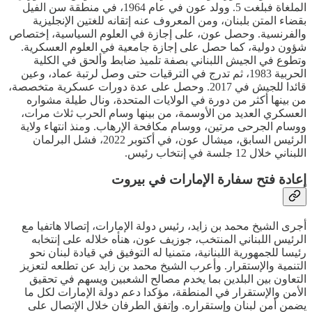
الملغاة فبلغت 5. وولد عون في عام 1964، في منطقة سن الفيل
بقضاء المتن بلبنان، ومن المعروف عنه إتقانه للغتين الإنجليزية
والفرنسية. وحصل عون، على إجازة في العلوم السياسية، إختصاص
شؤون دولية، كما حصل على إجازة جامعية في العلوم العسكرية.
وتطوع في الجيش اللبناني بصفة تلميذ ضابط وألحق في الكلية
الحربية 1983، ثم تدرج في الترقيات حتى وصل لرتبة عماد، وعين
قائدا للجيش في 2017. وحصل على عدة دورات عسكرية متخصصة،
من بينها أكثر من دورة في الولايات المتحدة، ونال طيلة مشواره
العسكري العديد من الأوسمة، من بينها وسام الحرب ثلاث مرات،
ووسام الجرحى مرتين، ووسام مكافحة الإرهاب. ومنذ انتهاء ولاية
الرئيس السابق، ميشال عون، في أكتوبر 2022، فشل البرلمان
اللبناني خلال 12 جلسة في إنتخاب رئيس.
إعادة فتح سفارة الإمارات في بيروت
أجرى الشيخ محمد بن زايد، رئيس دولة الإمارات، إتصالا هاتفيا مع
الرئيس اللبناني المنتخب، جوزيف عون، هنأه خلاله على إنتخابه
رئيسا للجمهورية اللبنانية، متمنيا له التوفيق في قيادة لبنان نحو
التنمية والإستقرار. وأعرب الشيخ محمد بن زايد عن تطلعه لتعزيز
التعاون بين البلدين بما يخدم مصالح الشعبين ويسهم في تحقيق
الأمن والإستقرار في المنطقة، مؤكدا دعم دولة الإمارات لكل ما
يضمن أمن لبنان وإستقراره. وإتفق الطرفان خلال الإتصال على