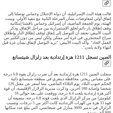
قالت هيئة البث الإسرائيلية، أن دولة الإحتلال وحماس توصلتا إلى
إتفاق أولي لمفاوضات بشأن المرحلة الثانية مع تنفيذ الأولى. وبينت
الهيئة، يوم الجمعة الماضية، أن إسرائيل وحماس ناقشتا إمكانية
وقف إطلاق نار دائم لخلق الإستمرارية بين مراحل الإتفاق. وذكر
البيت الأبيض: نعتقد أن التوصل إلى إتفاق لوقف إطلاق النار وإطلاق
سراح المحتجزين في غزة أمر ممكن ولكن ليس من دون الكثير من
العمل الجاد". وأكد البيت الأبيض: "نريد التوصل لإتفاق بشأن غزة قبل
انتهاء ولاية بايدن".
الصين تسجل 1211 هزة إرتدادية بعد زلزال شيتسانغ
سجلت الصين 1211 هزة إرتدادية بعد أن ضرب زلزال بقوة 6.8 درجة
على مقياس ريختر، محافظة دينغري في منطقة شيتسانغ ذاتية
الحكم جنوب البلاد، يوم الثلاثاء الماضي، مما أسفر عن مقتل 126
شخصا وإصابة 188 آخرين. وذكرت مديرية الزلازل الإقليمية، أن قوة
أكبر هزة إرتدادية بلغت 4.4 درجة، ووقعت على بعد حوالي 18
كيلومترا من مركز الزلزال الذي بلغت قوته 6.8 درجة، مضيفة أن
قوة 33 هزة من الهزات الإرتدادية كانت أكثر من 3 درجات. وتسبب
الزلزال في تدمير 3609 منازل في شيغاتسي، التي يبلغ عدد سكانها
800 ألف نسمة.