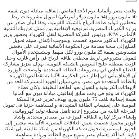
وقعت مصر وألمانيا، يوم الأحد الماضي، إتفاقية مبادلة ديون بقيمة
50 مليون يورو (54 مليون دولار أمريكي) لتمويل مشروعات ربط
محطتين لتوليد طاقة الرياح بالشبكة القومية، وفقا لبيان صادر عن
وزارة الكهرباء المصرية. تم توقيع الإتفاقية بين ممثل عن بنك التنمية
الألماني، KfW
،
ورئيس الشركة المصرية لنقل الكهرباء، بحضور وزير
الكهرباء، الدكتور محمود عصمت. وبموجب الإتفاق، سيتم تحويل
المبلغ إلى منحة مقدمة من الحكومة الألمانية تصرف على دفعتين
متساويتين بقيمة 25 مليون يورو لكل منهما. وستستخدم الأموال
لتمويل مشروعين لربط محطتي طاقة الرياح في
رأس غارب
وجبل
الزيت بمنطقة خليج السويس بالشبكة القومية، بهدف تعزيز مشاركة
القطاع الخاص في مشروعات الطاقة المتجددة. وأوضحت الوزارة
أن الإتفاق يأتي في إطار دعم الحكومة الألمانية لقطاعي الكهرباء
والطاقة المتجددة في مصر، وفي سياق الجهود المشتركة للحد من
الإنبعاثات الكربونية والتحول نحو الطاقة النظيفة. وكان قطاع
الكهرباء قد وقع في وقت سابق إتفاقيتي مبادلة ديون مع ألمانيا
بقيمة إجمالية بلغت 75 مليون يورو، بهدف تعزيز قدرة الشبكة
القومية على إستيعاب الطاقة المتجددة، والمساهمة جزئيا في تمويل
المرحلة الثانية من مشروع إعادة تأهيل محطة توليد كهرومائية،
وإنشاء مركز لإدارة الطاقة الموزعة من مصادر متجددة. وأشاد
الوزير محمود عصمت بعمق العلاقات المصرية الألمانية، مشيرا إلى
الجهود المستمرة لتحويل شبكة الكهرباء من شبكة تقليدية إلى شبكة
ذكية. كما أكد إهتمام مصر بتنويع مزيج الطاقة وزيادة مساهمة