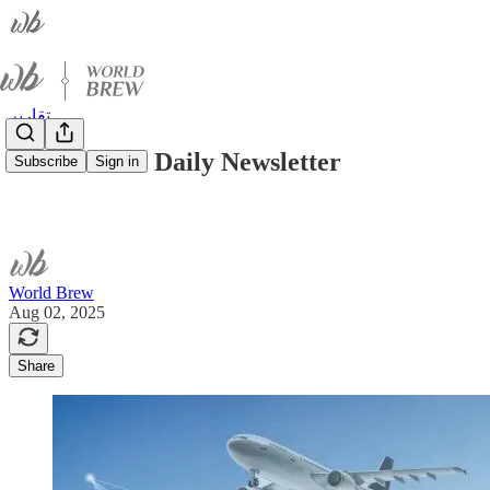
تقارير
World Brew Daily Newsletter
Subscribe
Sign in
World Brew
Aug 02, 2025
Share